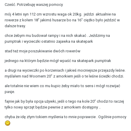
Cześć. Potrzebuję waszej pomocy
mój 4 letni syn 112 cm wzrostu waga ok 20kg. jeździ aktualnie na
rowerze z kołem 18” jakimś husarze bo na 16” ciężko było jeździć w
dalsze trasy.
chce żebym mu budował rampy i na nich skakać . Jeździmy na
pumptrak i wycieczki ostatnio zajawka na skatepark
stad też moje poszukiwanie dwóch rowerów
jednego na którym będzie mógł wpaść na skatepark pumptrak
a drugi na wycieczki po korzeniach i jakieś mocniejsze przejazdy leśne.
myślałem nad Woomem 20” z amorkiem jeśli o te leśne ścieżki chodzi.
ale totalnie nie wiem co mu kupic żeby miało to sens i mógł rozwijać
pasje.
fajnie jak by była opcja używki, jeśli o tego na kole 20” chodzi to raczej
tylko nowy sprzęt będzie pewnie z amorkiem dostępny ..
chyba że idę złym tokiem myślenia to mnie poprawcie . Ogólnie pomocy