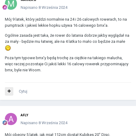
Napisano
8 Września 2024
Mój 9 latek, który jeździ normalnie na 24 i 26 calowych rowerach, to na
pumptrack i jakieś lekkie hopku używa 16 calowego bmx'a.
Ogólnie zasada jest taka, że rower do latania dobrze jakby wyglądał na
za mały - będzie mu łatwiej, ale na 4 latka to mało co będzie za małe
Poza tym typowe bmx'y będą trochę za ciężkie na takiego malucha,
więc raczej pozostaje Ci jakiś lekki 16 calowy rowerek przypominający
bmx, byle nie Woom.
Cytuj
AFLY
Napisano
8 Września 2024
Mój obecny 5 latek, jak miał 112cm dostał Kubikes 20" Disc.