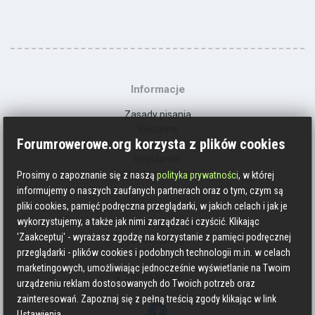
Informacje
Zasady pisania
Reklama
Forumrowerowe.org korzysta z plików cookies
Kontakt
Regulamin
Polityka prywatności
Prosimy o zapoznanie się z naszą
polityka prywatności
, w której
informujemy o naszych zaufanych partnerach oraz o tym, czym są
Social media
pliki cookies, pamięć podręczna przeglądarki, w jakich celach i jak je
wykorzystujemy, a także jak nimi zarządzać i czyścić. Klikając
Strava
'Zaakceptuj' - wyrażasz zgodzę na korzystanie z pamięci podręcznej
Endomondo
przeglądarki - plików cookies i podobnych technologii m.in. w celach
Facebook
marketingowych, umożliwiając jednocześnie wyświetlanie na Twoim
Zmień kolory
urządzeniu reklam dostosowanych do Twoich potrzeb oraz
zainteresowań. Zapoznaj się z pełną treścią zgody klikając w link
Ustawienia.