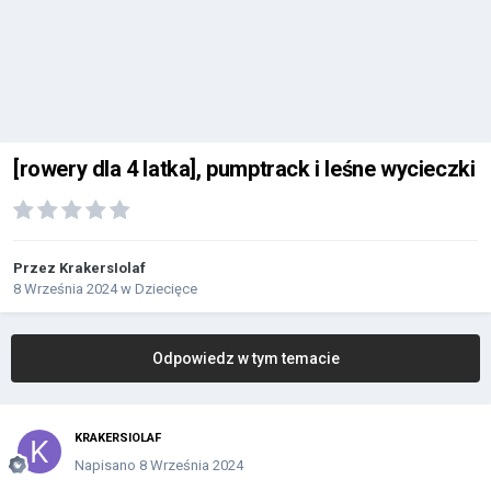
[rowery dla 4 latka], pumptrack i leśne wycieczki
Przez
KrakersIolaf
8 Września 2024
w
Dziecięce
Odpowiedz w tym temacie
KRAKERSIOLAF
Napisano
8 Września 2024