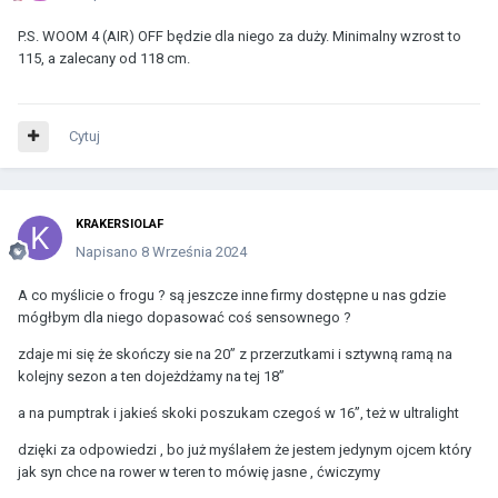
P.S. WOOM 4 (AIR) OFF będzie dla niego za duży. Minimalny wzrost to
115, a zalecany od 118 cm.
Cytuj
KRAKERSIOLAF
Napisano
8 Września 2024
A co myślicie o frogu ? są jeszcze inne firmy dostępne u nas gdzie
mógłbym dla niego dopasować coś sensownego ?
zdaje mi się że skończy sie na 20” z przerzutkami i sztywną ramą na
kolejny sezon a ten dojeżdżamy na tej 18”
a na pumptrak i jakieś skoki poszukam czegoś w 16”, też w ultralight
dzięki za odpowiedzi , bo już myślałem że jestem jedynym ojcem który
jak syn chce na rower w teren to mówię jasne , ćwiczymy