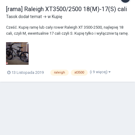
[rama] Raleigh XT3500/2500 18(M)-17(S) cali
Tasok
dodał temat → w
Kupię
Cześć. Kupię ramę lub cały rower Raleigh XT 3500-2500, najlepiej 18
cali, czyli M, ewentualnie 17 cali czyli S. Kupię tylko i wyłącznie tą ramę.
Super jakby nie była naprawiana, ale może być do serwisu, pęknięta
lub niekompletna. Bardzo pomocne będą kontakty do osób, które
taką ramę/...
(i 9 więcej)
13 Listopada 2019
raleigh
xt3500