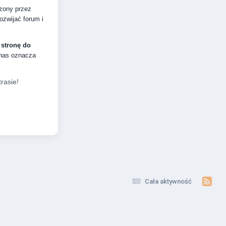
dzony przez
zwijać forum i
 stronę do
 nas oznacza
rasie!
Cała aktywność