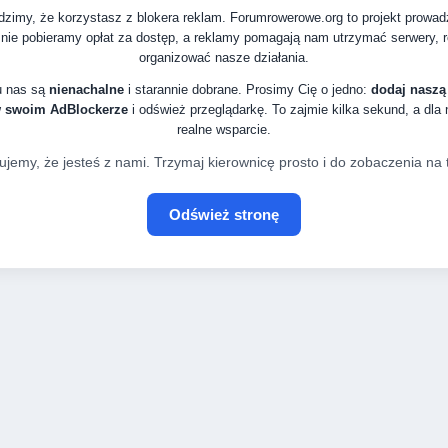
zimy, że korzystasz z blokera reklam. Forumrowerowe.org to projekt prowa
nie pobieramy opłat za dostęp, a reklamy pomagają nam utrzymać serwery, ro
organizować nasze działania.
u nas są
nienachalne
i starannie dobrane. Prosimy Cię o jedno:
dodaj naszą
w swoim AdBlockerze
i odśwież przeglądarkę. To zajmie kilka sekund, a dla
realne wsparcie.
ujemy, że jesteś z nami. Trzymaj kierownicę prosto i do zobaczenia na t
Odśwież stronę