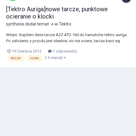
[Tektro Auriga]nowe tarcze, punktowe
ocieranie o klocki
synthesis
dodał temat → w
Tektro
Witam. Kupiłem dwie tarcze A2Z ATD 160 do hamulców tektro auriga.
Po założeniu z przodu jest idealnie, nic nie ociera, tarcza kręci się
prosto, natomiast z tyłu punktowo ociera o klocki, pierwsza moja
19 Czerwca 2015
7 odpowiedzi
diagnoza to krzywa(nowa) tarcza... ale żeby się upewnić przełożyłem
(i 6 więcej)
tarcze
nowe
tarczę tylna na przód i okazuje...