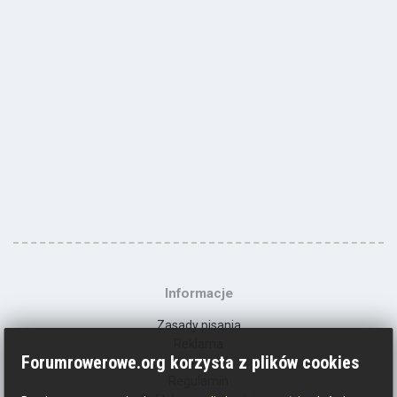
Informacje
Zasady pisania
Reklama
Forumrowerowe.org korzysta z plików cookies
Kontakt
Regulamin