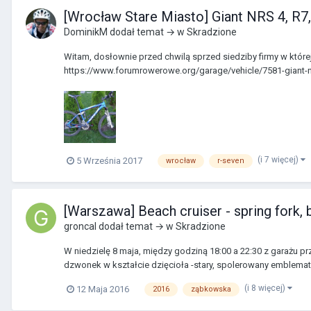
[Wrocław Stare Miasto] Giant NRS 4, R7
DominikM
dodał temat → w
Skradzione
Witam, dosłownie przed chwilą sprzed siedziby firmy w której 
https://www.forumrowerowe.org/garage/vehicle/7581-giant-nrs
(i 7 więcej)
5 Września 2017
wrocław
r-seven
[Warszawa] Beach cruiser - spring for
groncal
dodał temat → w
Skradzione
W niedzielę 8 maja, między godziną 18:00 a 22:30 z garażu p
dzwonek w kształcie dzięcioła -stary, spolerowany emblemat 
(i 8 więcej)
12 Maja 2016
2016
ząbkowska