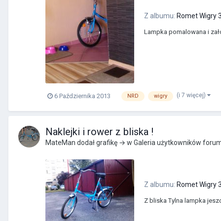
Z albumu:
Romet Wigry 3
Lampka pomalowana i założo
(i 7 więcej)
6 Października 2013
NRD
wigry
Naklejki i rower z bliska !
MateMan
dodał grafikę → w
Galeria użytkowników foru
Z albumu:
Romet Wigry 3
Z bliska Tylna lampka jesz