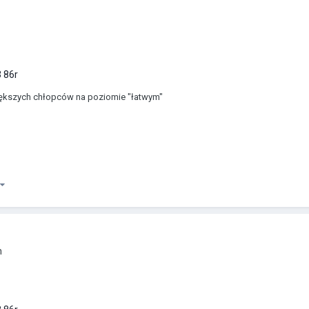
 86r
większych chłopców na poziomie "łatwym"
m