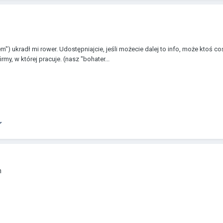
ukradł mi rower. Udostępniajcie, jeśli możecie dalej to info, może ktoś coś
my, w której pracuje. (nasz "bohater...
m