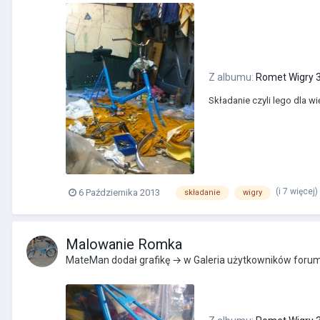
Z albumu:
Romet Wigry 3
Składanie czyli lego dla 
(i 7 więcej)
6 Października 2013
składanie
wigry
Malowanie Romka
MateMan
dodał grafikę → w
Galeria użytkowników foru