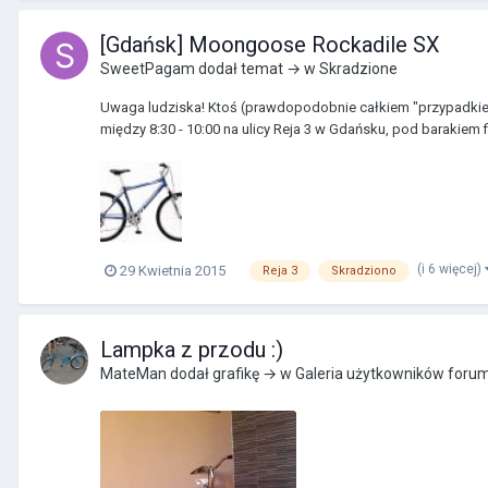
[Gdańsk] Moongoose Rockadile SX
SweetPagam
dodał temat → w
Skradzione
Uwaga ludziska! Ktoś (prawdopodobnie całkiem "przypadkiem") 
między 8:30 - 10:00 na ulicy Reja 3 w Gdańsku, pod barakiem fir
(i 6 więcej)
29 Kwietnia 2015
Reja 3
Skradziono
Lampka z przodu :)
MateMan
dodał grafikę → w
Galeria użytkowników foru