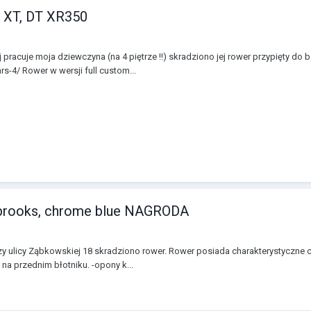
, XT, DT XR350
pracuje moja dziewczyna (na 4 piętrze !!) skradziono jej rower przypięty do ba
-4/ Rower w wersji full custom...
k, brooks, chrome blue NAGRODA
rzy ulicy Ząbkowskiej 18 skradziono rower. Rower posiada charakterystyczne c
na przednim błotniku. -opony k...