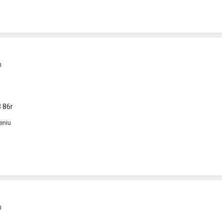
m
 86r
eniu
m