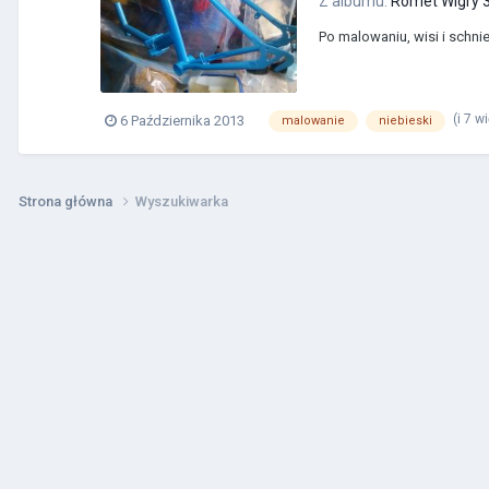
Z albumu:
Romet Wigry 3
Po malowaniu, wisi i schni
(i 7 w
6 Października 2013
malowanie
niebieski
Strona główna
Wyszukiwarka