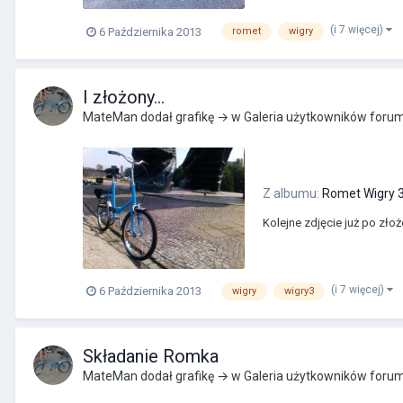
(i 7 więcej)
6 Października 2013
romet
wigry
I złożony...
MateMan
dodał grafikę → w
Galeria użytkowników foru
Z albumu:
Romet Wigry 3
Kolejne zdjęcie już po złoż
(i 7 więcej)
6 Października 2013
wigry
wigry3
Składanie Romka
MateMan
dodał grafikę → w
Galeria użytkowników foru