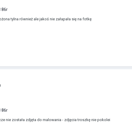
 86r
na tylna również ale jakoś nie załapała się na fotkę
m
 86r
cze nie została zdjęta do malowania - zdjęcia troszkę nie pokolei