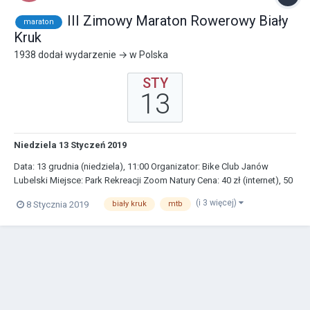
III Zimowy Maraton Rowerowy Biały
maraton
Kruk
1938
dodał wydarzenie → w
Polska
STY
13
Niedziela 13 Styczeń 2019
Data: 13 grudnia (niedziela), 11:00 Organizator: Bike Club Janów
Lubelski Miejsce: Park Rekreacji Zoom Natury Cena: 40 zł (internet), 50
zł (na miejscu) Zapisy: http://www.time2go.pl/ Dodatki: pakiet
(i 3 więcej)
8 Stycznia 2019
biały kruk
mtb
startowy, losowanie nagród, posiłek regeneracyjny Nowość:
oddzielna klasyfikacja rowerów typu f...