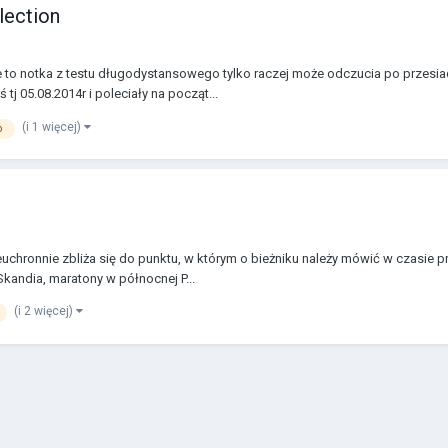
lection
 to notka z testu długodystansowego tylko raczej może odczucia po przesiadc
 05.08.2014r i poleciały na począt...
(i 1 więcej)
o
euchronnie zbliża się do punktu, w którym o bieżniku należy mówić w czasie p
kandia, maratony w północnej P...
(i 2 więcej)