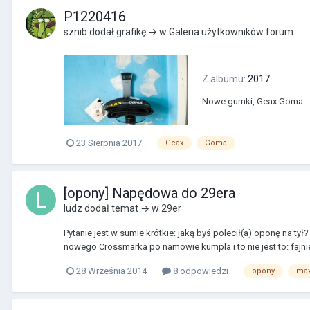
P1220416
sznib
dodał grafikę → w
Galeria użytkowników forum
Z albumu:
2017
Nowe gumki, Geax Goma.
23 Sierpnia 2017
Geax
Goma
[opony] Napędowa do 29era
ludz
dodał temat → w
29er
Pytanie jest w sumie krótkie: jaką byś polecił(a) oponę na ty
nowego Crossmarka po namowie kumpla i to nie jest to: fajnie,
28 Września 2014
8 odpowiedzi
opony
max