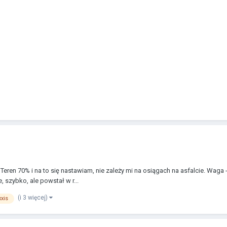
ł? Teren 70% i na to się nastawiam, nie zależy mi na osiągach na asfalcie. Wag
 szybko, ale powstał w r...
(i 3 więcej)
xis