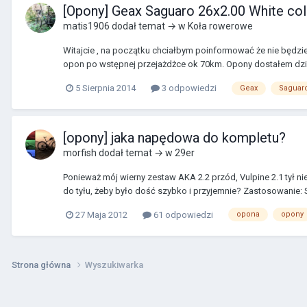
[Opony] Geax Saguaro 26x2.00 White col
matis1906
dodał temat → w
Koła rowerowe
Witajcie , na początku chciałbym poinformować że nie będzie
opon po wstępnej przejażdżce ok 70km. Opony dostałem dziś tj
5 Sierpnia 2014
3 odpowiedzi
Geax
Saguar
[opony] jaka napędowa do kompletu?
morfish
dodał temat → w
29er
Ponieważ mój wierny zestaw AKA 2.2 przód, Vulpine 2.1 tył ni
do tyłu, żeby było dość szybko i przyjemnie? Zastosowanie: S
27 Maja 2012
61 odpowiedzi
opona
opony
Strona główna
Wyszukiwarka