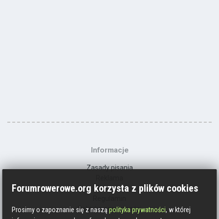
Informacje
Zasady pisania
Reklama
Forumrowerowe.org korzysta z plików cookies
Kontakt
Regulamin
Polityka prywatności
Prosimy o zapoznanie się z naszą
polityka prywatności
, w której