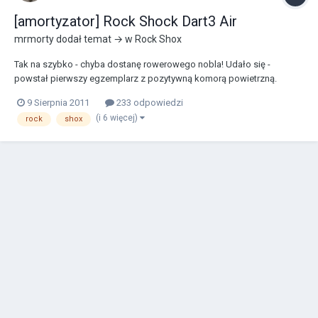
[amortyzator] Rock Shock Dart3 Air
mrmorty
dodał temat → w
Rock Shox
Tak na szybko - chyba dostanę rowerowego nobla! Udało się -
powstał pierwszy egzemplarz z pozytywną komorą powietrzną.
Resztę opiszę koło wieczorka.
9 Sierpnia 2011
233 odpowiedzi
(i 6 więcej)
rock
shox