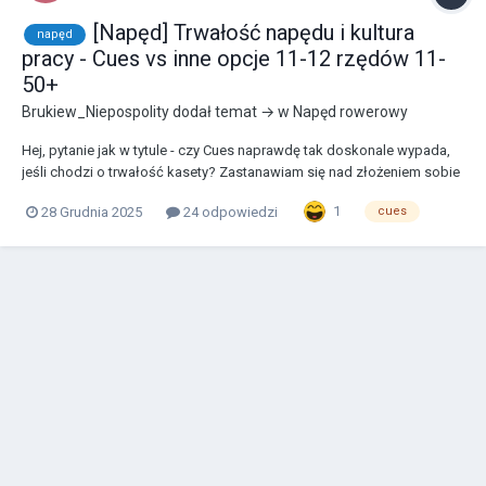
[Napęd] Trwałość napędu i kultura
napęd
pracy - Cues vs inne opcje 11-12 rzędów 11-
50+
Brukiew_Niepospolity
dodał temat → w
Napęd rowerowy
Hej, pytanie jak w tytule - czy Cues naprawdę tak doskonale wypada,
jeśli chodzi o trwałość kasety? Zastanawiam się nad złożeniem sobie
za jakiś czas nowego roweru. Jeśli pójdę w napęd 1x (bo zwyczajnie
1
28 Grudnia 2025
24 odpowiedzi
cues
dużo mniej z tym kombinowania, nie trzeba walczyć z
kompatybilnością przerzutki przedniej z...