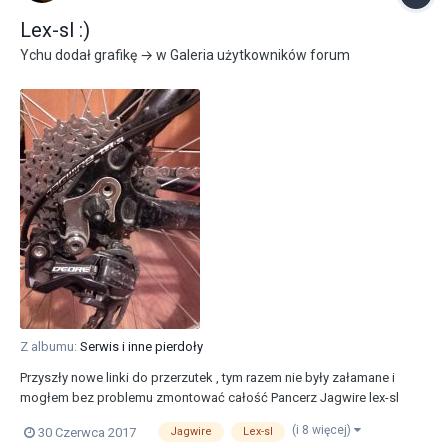
Lex-sl :)
Ychu
dodał grafikę → w
Galeria użytkowników forum
Z albumu:
Serwis i inne pierdoły
Przyszły nowe linki do przerzutek , tym razem nie były załamane i
mogłem bez problemu zmontować całość Pancerz Jagwire lex-sl
Linki Jagwire basic Końcówki pancerzy accent plastikowe
(i 8 więcej)
30 Czerwca 2017
Jagwire
Lex-sl
uszczelniane Końcówki linek unex Wszystko chodzi mega dobrze.