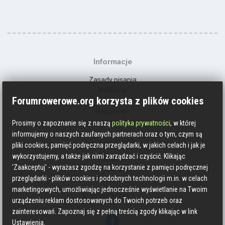
Informacje
Zasady pisania
Reklama
Forumrowerowe.org korzysta z plików cookies
Kontakt
Regulamin
Polityka prywatności
Prosimy o zapoznanie się z naszą
polityka prywatności
, w której
informujemy o naszych zaufanych partnerach oraz o tym, czym są
Social media
pliki cookies, pamięć podręczna przeglądarki, w jakich celach i jak je
wykorzystujemy, a także jak nimi zarządzać i czyścić. Klikając
Strava
'Zaakceptuj' - wyrażasz zgodzę na korzystanie z pamięci podręcznej
Endomondo
przeglądarki - plików cookies i podobnych technologii m.in. w celach
Facebook
marketingowych, umożliwiając jednocześnie wyświetlanie na Twoim
Zmień kolory
urządzeniu reklam dostosowanych do Twoich potrzeb oraz
zainteresowań. Zapoznaj się z pełną treścią zgody klikając w link
Ustawienia.