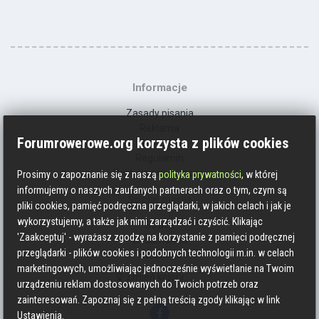
Informacje
Zasady pisania
Reklama
Forumrowerowe.org korzysta z plików cookies
Kontakt
Regulamin
Polityka prywatności
Prosimy o zapoznanie się z naszą
polityka prywatności
, w której
informujemy o naszych zaufanych partnerach oraz o tym, czym są
Social media
pliki cookies, pamięć podręczna przeglądarki, w jakich celach i jak je
wykorzystujemy, a także jak nimi zarządzać i czyścić. Klikając
Strava
'Zaakceptuj' - wyrażasz zgodzę na korzystanie z pamięci podręcznej
Endomondo
przeglądarki - plików cookies i podobnych technologii m.in. w celach
Facebook
marketingowych, umożliwiając jednocześnie wyświetlanie na Twoim
Zmień kolory
urządzeniu reklam dostosowanych do Twoich potrzeb oraz
zainteresowań. Zapoznaj się z pełną treścią zgody klikając w link
Ustawienia.