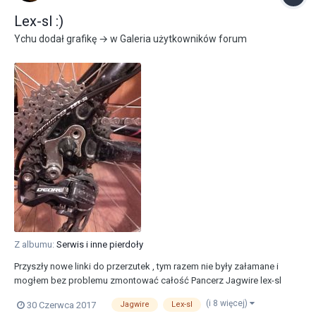
Lex-sl :)
Ychu
dodał grafikę → w
Galeria użytkowników forum
Z albumu:
Serwis i inne pierdoły
Przyszły nowe linki do przerzutek , tym razem nie były załamane i
mogłem bez problemu zmontować całość Pancerz Jagwire lex-sl
Linki Jagwire basic Końcówki pancerzy accent plastikowe
(i 8 więcej)
30 Czerwca 2017
Jagwire
Lex-sl
uszczelniane Końcówki linek unex Wszystko chodzi mega dobrze.