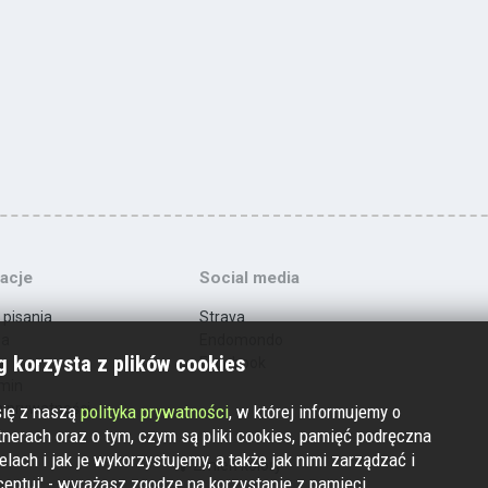
acje
Social media
 pisania
Strava
ma
Endomondo
 korzysta z plików cookies
t
Facebook
min
a prywatności
się z naszą
polityka prywatności
, w której informujemy o
nerach oraz o tym, czym są pliki cookies, pamięć podręczna
elach i jak je wykorzystujemy, a także jak nimi zarządzać i
Zmień kolory
ceptuj' - wyrażasz zgodzę na korzystanie z pamięci