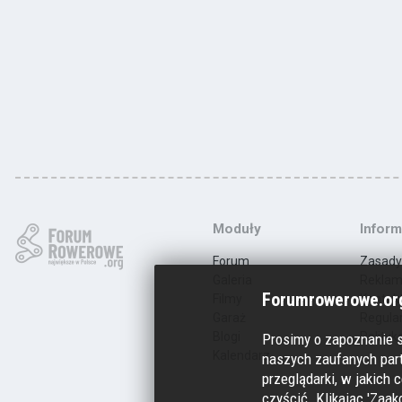
Moduły
Inform
Forum
Zasady
Galeria
Rekla
Forumrowerowe.org
Filmy
Kontak
Garaż
Regula
Blogi
Polityk
Prosimy o zapoznanie 
Kalendarz
naszych zaufanych part
przeglądarki, w jakich c
czyścić. Klikając 'Zaak