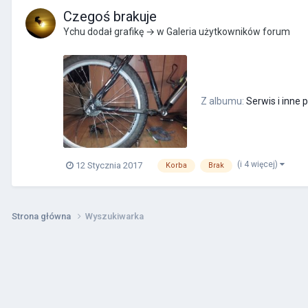
Czegoś brakuje
Ychu
dodał grafikę → w
Galeria użytkowników forum
Z albumu:
Serwis i inne 
(i 4 więcej)
12 Stycznia 2017
Korba
Brak
Strona główna
Wyszukiwarka