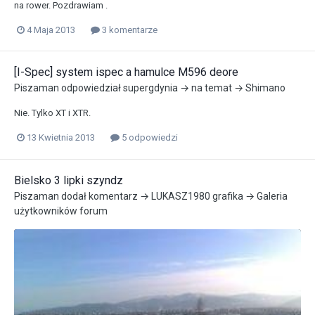
na rower. Pozdrawiam .
4 Maja 2013
3 komentarze
[I-Spec] system ispec a hamulce M596 deore
Piszaman
odpowiedział
supergdynia
→ na temat →
Shimano
Nie. Tylko XT i XTR.
13 Kwietnia 2013
5 odpowiedzi
Bielsko 3 lipki szyndz
Piszaman
dodał komentarz →
LUKASZ1980
grafika →
Galeria
użytkowników forum