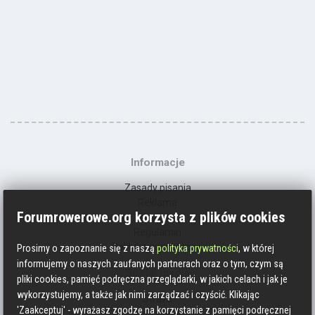
Informacje
Zasady pisania
Reklama
Forumrowerowe.org korzysta z plików cookies
Kontakt
Regulamin
Polityka prywatności
Prosimy o zapoznanie się z naszą
polityka prywatności
, w której
informujemy o naszych zaufanych partnerach oraz o tym, czym są
Social media
pliki cookies, pamięć podręczna przeglądarki, w jakich celach i jak je
wykorzystujemy, a także jak nimi zarządzać i czyścić. Klikając
Strava
'Zaakceptuj' - wyrażasz zgodzę na korzystanie z pamięci podręcznej
Endomondo