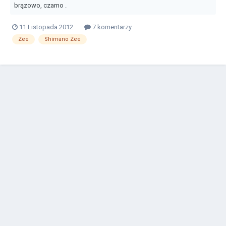
brązowo, czarno .
11 Listopada 2012
7 komentarzy
Zee
Shimano Zee