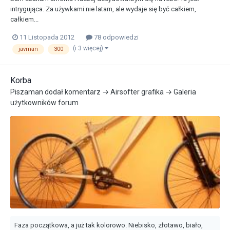
intrygująca. Za używkami nie latam, ale wydaje się być całkiem,
całkiem...
11 Listopada 2012
78 odpowiedzi
(i 3 więcej)
javman
300
Korba
Piszaman
dodał komentarz →
Airsofter
grafika →
Galeria
użytkowników forum
Faza początkowa, a już tak kolorowo. Niebisko, złotawo, biało,