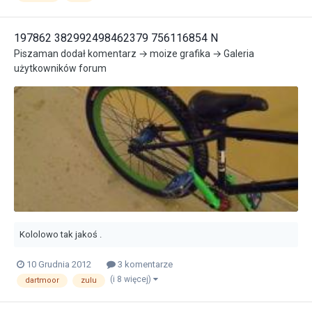
197862 382992498462379 756116854 N
Piszaman
dodał komentarz →
moize
grafika →
Galeria
użytkowników forum
Kololowo tak jakoś .
10 Grudnia 2012
3 komentarze
(i 8 więcej)
dartmoor
zulu