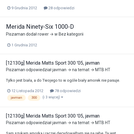
9 Grudnia 2012
28 odpowiedzi
Merida Ninety-Six 1000-D
Piszaman
dodał rower → w
Bez kategorii
1 Grudnia 2012
[12130g] Merida Matts Sport 300 '05, javman
Piszaman
odpowiedział
javman
→ na temat →
MTB HT
Tylko jest biała, a do Twojego to w ogóle biały amorek nie pasuje.
12 Listopada 2012
78 odpowiedzi
(i 3 więcej)
javman
300
[12130g] Merida Matts Sport 300 '05, javman
Piszaman
odpowiedział
javman
→ na temat →
MTB HT
Sam szukam amorka i raczej decydowałbym się na rebe. Ta jest