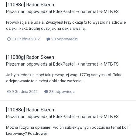
[11088g] Radon Skeen
Piszaman
odpowiedział
EdekPastel
→ na temat →
MTB FS
Prowokacja się udała! Zważyłeś! Przy okazji Ci to wyszło na zdrowie,
dzięki . Fakt, trochę dużo jak na deklarowaną.
10 Grudnia 2012
28 odpowiedzi
[11088g] Radon Skeen
Piszaman
odpowiedział
EdekPastel
→ na temat →
MTB FS
Ja bym jednak nie był taki pewny tej wagi 1770g samych kół. Takie
odejmowanie to niezbyt dokładne ważenie .
9 Grudnia 2012
28 odpowiedzi
[11088g] Radon Skeen
Piszaman
odpowiedział
EdekPastel
→ na temat →
MTB FS
Można liczyć na opisanie Twoich subiektywnych odczuć na temat kół i
kierownicy? Pozdrower