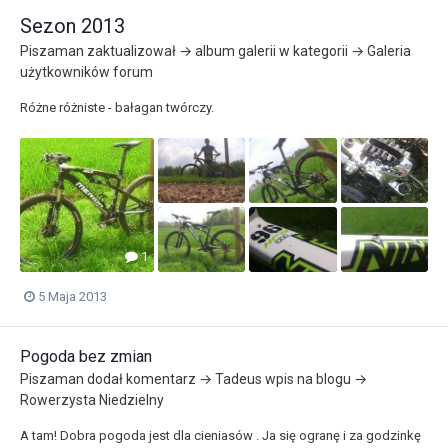
Sezon 2013
Piszaman
zaktualizował → album galerii w kategorii →
Galeria
użytkowników forum
Różne różniste - bałagan twórczy.
1
5 Maja 2013
Pogoda bez zmian
Piszaman
dodał komentarz →
Tadeus
wpis na blogu →
Rowerzysta Niedzielny
A tam! Dobra pogoda jest dla cieniasów . Ja się ogranę i za godzinkę