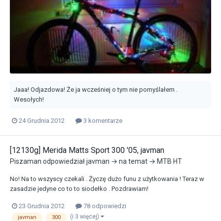
Jaaa! Odjazdowa! Że ja wcześniej o tym nie pomyślałem .
Wesołych!
24 Grudnia 2012
3 komentarze
[12130g] Merida Matts Sport 300 '05, javman
Piszaman
odpowiedział
javman
→ na temat →
MTB HT
No! Na to wszyscy czekali . Życzę dużo funu z użytkowania ! Teraz w
zasadzie jedyne co to to siodełko . Pozdrawiam!
23 Grudnia 2012
78 odpowiedzi
(i 3 więcej)
javman
300