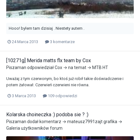
Hooo! byłem tam dzisiaj . Niestety autem .
24 Marca 2013
3 komentarze
[10271g] Merida matts flx team by Cox
Piszaman
odpowiedział
Cox
→ na temat →
MTB HT
Uważaj z tym czerwonym, bo ktoś już robił takie doświadczenie i
potem żałował. Czerwień czerwieni nie równa.
3 Marca 2013
109 odpowiedzi
Kolarska choineczka :) podoba sie ? :)
Piszaman
dodał komentarz →
mateusz7991zajt
grafika →
Galeria użytkowników forum