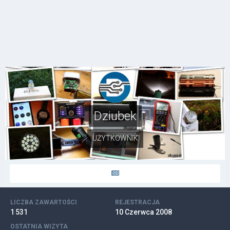
Dziubek
UŻYTKOWNIK
LICZBA ZAWARTOŚCI
REJESTRACJA
1 531
10 Czerwca 2008
OSTATNIA WIZYTA