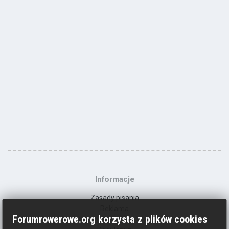
Informacje
Zasady pisania
Reklama
Forumrowerowe.org korzysta z plików cookies
Kontakt