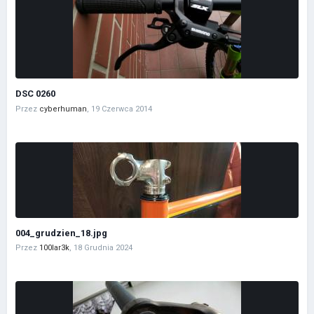
DSC 0260
Przez
cyberhuman
,
19 Czerwca 2014
004_grudzien_18.jpg
Przez
100lar3k
,
18 Grudnia 2024