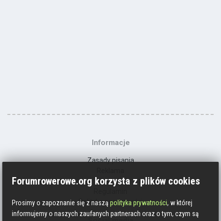
Informacje
Zasady pisania
Reklama
Forumrowerowe.org korzysta z plików cookies
Kontakt
Regulamin
Polityka prywatności
Prosimy o zapoznanie się z naszą
polityka prywatności
, w której
informujemy o naszych zaufanych partnerach oraz o tym, czym są
Social media