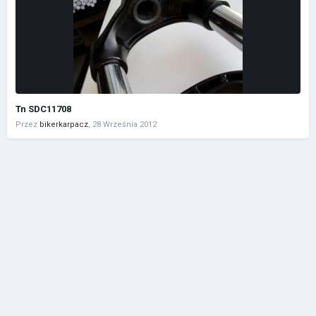
Tn SDC11708
Przez
bikerkarpacz
,
28 Września 2012