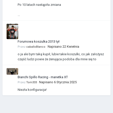
Po 10 latach nastąpiła zmiana
...
Forumowa koszulka 2013 tył
Napisano
22 Kwietnia
Przez
caballoBlanco
·
o ja ale bym taką kupił, lubie takie koszulki, co jak założysz
część ludzi powie że żenująca podoba dla mnie się to
Bianchi Spillo Racing - manetka XT
Napisano
6 Stycznia 2025
Przez
Tom333
·
Niezła konfiguracja!