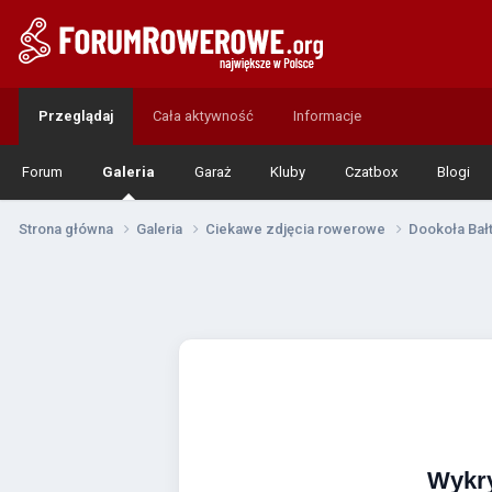
Przeglądaj
Cała aktywność
Informacje
Forum
Galeria
Garaż
Kluby
Czatbox
Blogi
Strona główna
Galeria
Ciekawe zdjęcia rowerowe
Dookoła Bał
Wykr