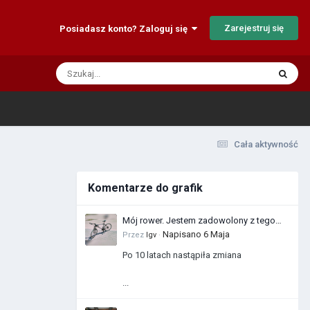
Zarejestruj się
Posiadasz konto? Zaloguj się
Cała aktywność
Komentarze do grafik
Mój rower. Jestem zadowolony z tego
zakupu
Napisano
6 Maja
Przez
Igv
·
Po 10 latach nastąpiła zmiana
...