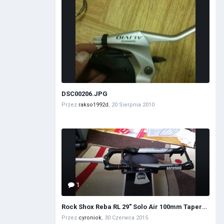
DSC00206.JPG
Przez
rakso1992d
,
20 Sierpnia 2010
1
Rock Shox Reba RL 29" Solo Air 100mm Tapered ML15 2015
Przez
cyroniok
,
30 Czerwca 2015