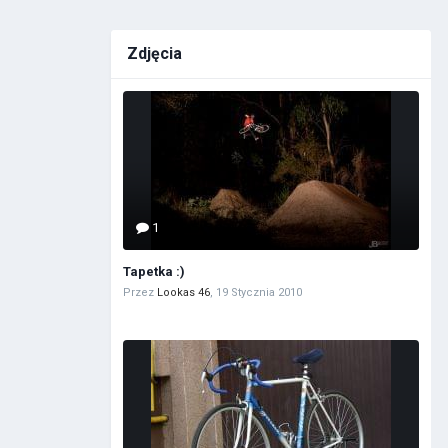
Zdjęcia
1
Tapetka :)
Przez
Lookas 46
,
19 Stycznia 2010