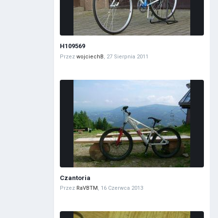
H109569
Przez
wojciechB
,
27 Sierpnia 2011
Czantoria
Przez
RaVBTM
,
16 Czerwca 2013