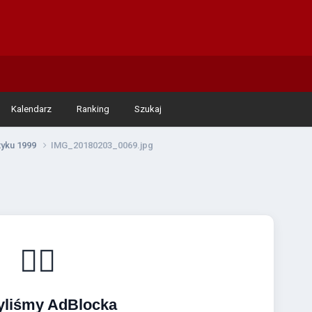
Kalendarz
Ranking
Szukaj
tyku 1999
IMG_20180203_0069.jpg
🚴‍♂️
yliśmy AdBlocka