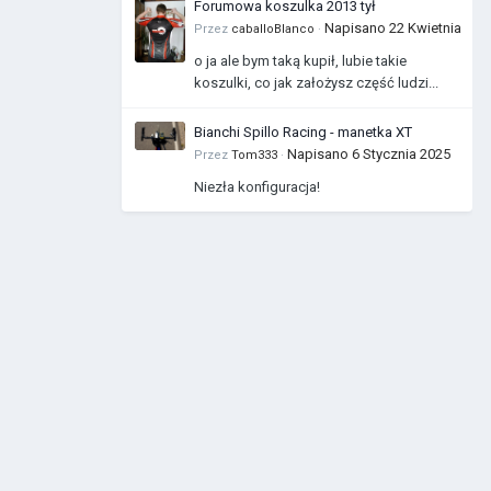
Forumowa koszulka 2013 tył
Napisano
22 Kwietnia
Przez
caballoBlanco
·
o ja ale bym taką kupił, lubie takie
koszulki, co jak założysz część ludzi...
Bianchi Spillo Racing - manetka XT
Napisano
6 Stycznia 2025
Przez
Tom333
·
Niezła konfiguracja!