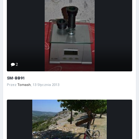
2
SM-BB91
Przez
Tomash
,
13 Stycznia 2013