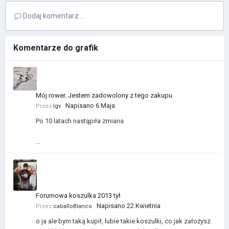
Dodaj komentarz...
Komentarze do grafik
Mój rower. Jestem zadowolony z tego zakupu
Napisano
6 Maja
Przez
Igv
·
Po 10 latach nastąpiła zmiana
...
Forumowa koszulka 2013 tył
Napisano
22 Kwietnia
Przez
caballoBlanco
·
o ja ale bym taką kupił, lubie takie koszulki, co jak założysz