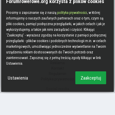
Forumrowerowe.org korzysta z plików cookies
Prosimy o zapoznanie się z naszą
polityka prywatności
, w której
informujemy o naszych zaufanych partnerach oraz o tym, czym są
pliki cookies, pamięć podręczna przeglądarki, w jakich celach i jak je
wykorzystujemy, a także jak nimi zarządzać i czyścić. Klikając
'Zaakceptuj' - wyrażasz zgodzę na korzystanie z pamięci podręcznej
przeglądarki - plików cookies i podobnych technologii m.in. w celach
marketingowych, umożliwiając jednocześnie wyświetlanie na Twoim
Informacje
urządzeniu reklam dostosowanych do Twoich potrzeb oraz
Zasady pisania
zainteresowań. Zapoznaj się z pełną treścią zgody klikając w link
Reklama
Ustawienia.
Kontakt
Regulamin
Ustawienia
Zaakceptuj
Polityka prywatności
Social media
Strava
Endomondo
Facebook