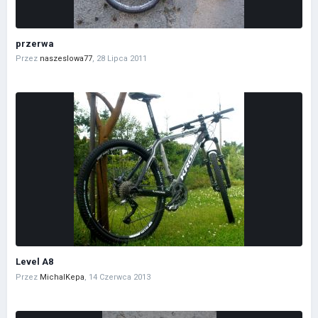
przerwa
Przez
naszeslowa77
,
28 Lipca 2011
Level A8
Przez
MichalKepa
,
14 Czerwca 2013