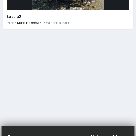
kastro2
Przez
Marcinek666c4
,
3 Września 2011