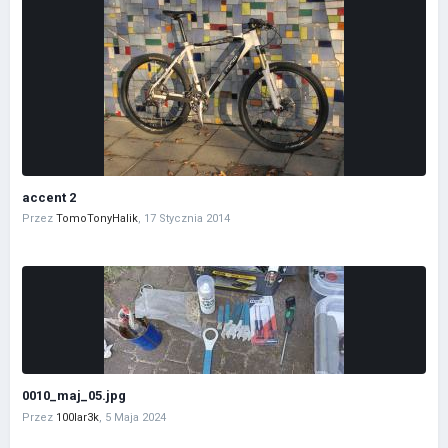
accent 2
Przez
TomoTonyHalik
,
17 Stycznia 2014
0010_maj_05.jpg
Przez
100lar3k
,
5 Maja 2024