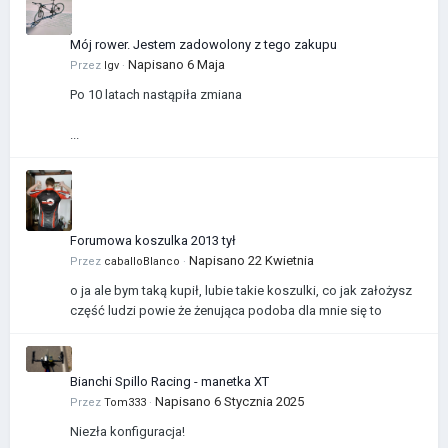
Mój rower. Jestem zadowolony z tego zakupu
Napisano
6 Maja
Przez
Igv
·
Po 10 latach nastąpiła zmiana
...
Forumowa koszulka 2013 tył
Napisano
22 Kwietnia
Przez
caballoBlanco
·
o ja ale bym taką kupił, lubie takie koszulki, co jak założysz
część ludzi powie że żenująca podoba dla mnie się to
Bianchi Spillo Racing - manetka XT
Napisano
6 Stycznia 2025
Przez
Tom333
·
Niezła konfiguracja!