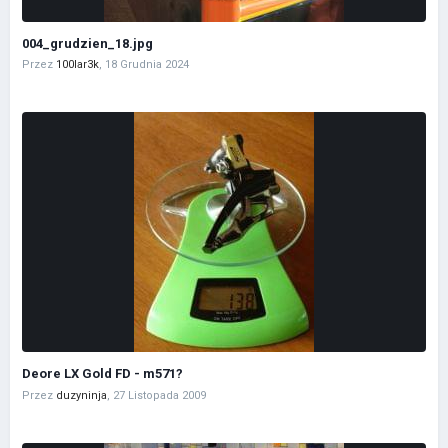
004_grudzien_18.jpg
Przez
100lar3k
,
18 Grudnia 2024
Deore LX Gold FD - m571?
Przez
duzyninja
,
27 Listopada 2009