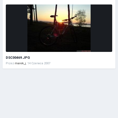
DSC00469.JPG
Przez
marek_j
,
14 Czerwca 2007