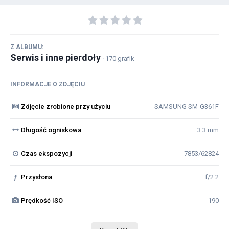
Z ALBUMU:
Serwis i inne pierdoły
· 170 grafik
INFORMACJE O ZDJĘCIU
Zdjęcie zrobione przy użyciu
SAMSUNG SM-G361F
Długość ogniskowa
3.3 mm
Czas ekspozycji
7853/62824
f
Przysłona
f/2.2
Prędkość ISO
190