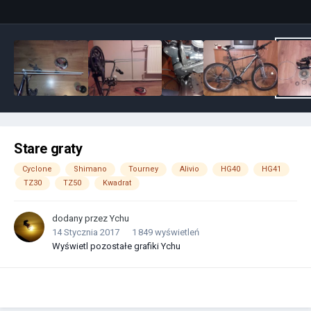
Stare graty
Cyclone
Shimano
Tourney
Alivio
HG40
HG41
TZ30
TZ50
Kwadrat
dodany przez
Ychu
14 Stycznia 2017
1 849 wyświetleń
Wyświetl pozostałe grafiki Ychu