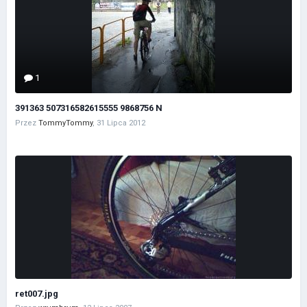
1
391363 507316582615555 9868756 N
Przez
TommyTommy
,
31 Lipca 2012
ret007.jpg