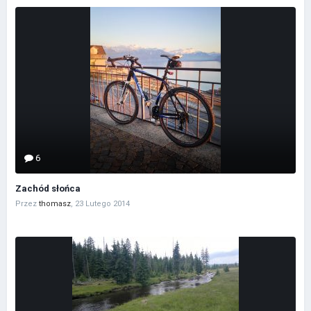
6
Zachód słońca
Przez
thomasz
,
23 Lutego 2014