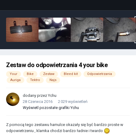
Zestaw do odpowietrzania 4 your bike
Your
Bike
Zestaw
Bleed kit
Odpowietrzania
Auriga
Tektro
Najs
dodany przez
Ychu
28 Czerwca 2016
2 029 wyświetleń
Wyświetl pozostałe grafiki Ychu
Z pomocą tego zestawu hamulce okazały się być bardzo proste w
odpowietrzeniu , klamka chodzi bardzo ładnie i twardo