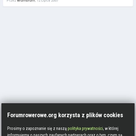
Przez
wrumbrum
,
12 Lipca 2007
Forumrowerowe.org korzysta z plików cookies
Prosimy o zapoznanie się z naszą
polityka prywatności
, w której
informujemy o naszych zaufanych partnerach oraz o tym, czym są