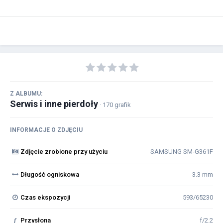
Z ALBUMU:
Serwis i inne pierdoły
· 170 grafik
INFORMACJE O ZDJĘCIU
Zdjęcie zrobione przy użyciu
SAMSUNG SM-G361F
Długość ogniskowa
3.3 mm
Czas ekspozycji
593/65230
f
Przysłona
f/2.2