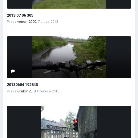
2013 07 06 305
Przez
venom2000
,
7 Lipca 2013
1
20130604 192843
Przez
Gruby120
,
4 Czerwca 2013