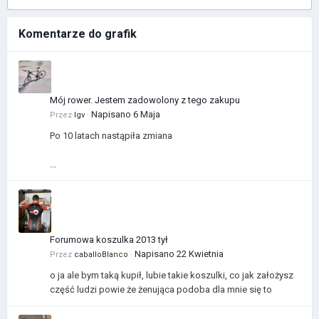
Komentarze do grafik
Mój rower. Jestem zadowolony z tego zakupu
Napisano
6 Maja
Przez
Igv
·
Po 10 latach nastąpiła zmiana
...
Forumowa koszulka 2013 tył
Napisano
22 Kwietnia
Przez
caballoBlanco
·
o ja ale bym taką kupił, lubie takie koszulki, co jak założysz
część ludzi powie że żenująca podoba dla mnie się to