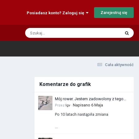
Zarejestruj się
Posiadasz konto? Zaloguj się
Cała aktywność
Komentarze do grafik
Mój rower. Jestem zadowolony z tego
zakupu
Napisano
6 Maja
Przez
Igv
·
Po 10 latach nastąpiła zmiana
...