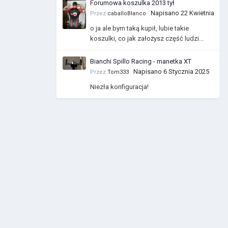
Forumowa koszulka 2013 tył
Napisano
22 Kwietnia
Przez
caballoBlanco
·
o ja ale bym taką kupił, lubie takie
koszulki, co jak założysz część ludzi...
Bianchi Spillo Racing - manetka XT
Napisano
6 Stycznia 2025
Przez
Tom333
·
Niezła konfiguracja!