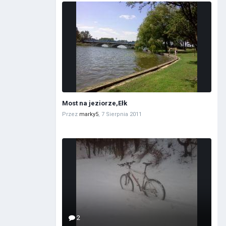
Most na jeziorze,Ełk
Przez
marky5
,
7 Sierpnia 2011
2