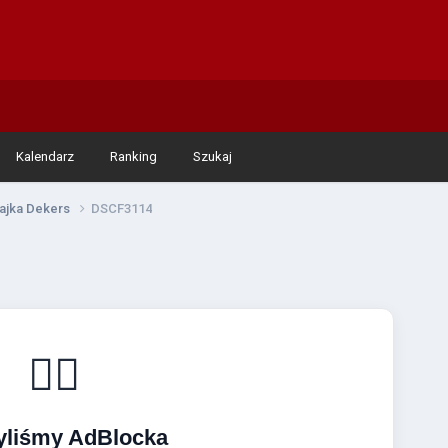
Kalendarz
Ranking
Szukaj
rajka Dekers
DSCF3114
🚴‍♂️
yliśmy AdBlocka