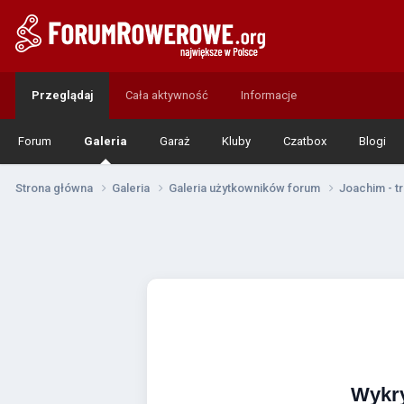
Przeglądaj
Cała aktywność
Informacje
Forum
Galeria
Garaż
Kluby
Czatbox
Blogi
Strona główna
Galeria
Galeria użytkowników forum
Joachim - t
Wykr