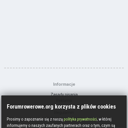
Informacje
Zasady pisania
Reklama
Forumrowerowe.org korzysta z plików cookies
Kontakt
Regulamin
Polityka prywatności
Prosimy o zapoznanie się z naszą
polityka prywatności
, w której
informujemy o naszych zaufanych partnerach oraz o tym, czym są