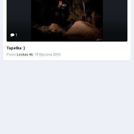
1
Tapetka :)
Przez
Lookas 46
,
19 Stycznia 2010