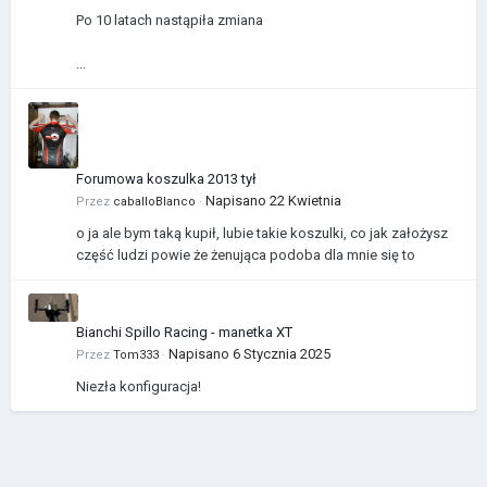
Po 10 latach nastąpiła zmiana
...
Forumowa koszulka 2013 tył
Napisano
22 Kwietnia
Przez
caballoBlanco
·
o ja ale bym taką kupił, lubie takie koszulki, co jak założysz
część ludzi powie że żenująca podoba dla mnie się to
Bianchi Spillo Racing - manetka XT
Napisano
6 Stycznia 2025
Przez
Tom333
·
Niezła konfiguracja!