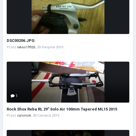
DSC00206.JPG
Przez
rakso1992d
,
20 Sierpnia 2010
1
Rock Shox Reba RL 29" Solo Air 100mm Tapered ML15 2015
Przez
cyroniok
,
30 Czerwca 2015