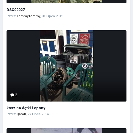
DSC00027
Przez
TommyTommy
,
31 Lipca 2012
2
kosz na dętki i opony
Przez
Qaroll
,
27 Lipca 2014