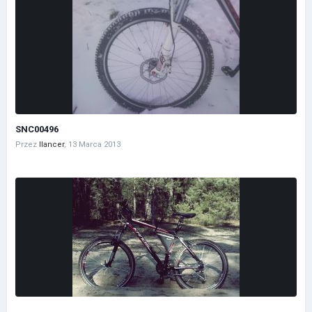
SNC00496
Przez
llancer
,
13 Marca 2013
.