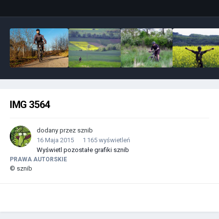
IMG 3564
dodany przez
sznib
16 Maja 2015
1 165 wyświetleń
Wyświetl pozostałe grafiki sznib
PRAWA AUTORSKIE
© sznib