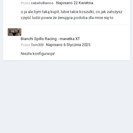
Napisano
22 Kwietnia
Przez
caballoBlanco
·
o ja ale bym taką kupił, lubie takie koszulki, co jak założysz
część ludzi powie że żenująca podoba dla mnie się to
Bianchi Spillo Racing - manetka XT
Napisano
6 Stycznia 2025
Przez
Tom333
·
Niezła konfiguracja!