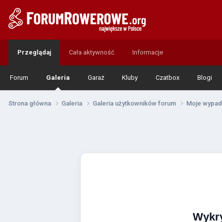
Przeglądaj
Cała aktywność
Informacje
Forum
Galeria
Garaż
Kluby
Czatbox
Blogi
Strona główna
Galeria
Galeria użytkowników forum
Moje wypa
Wykr