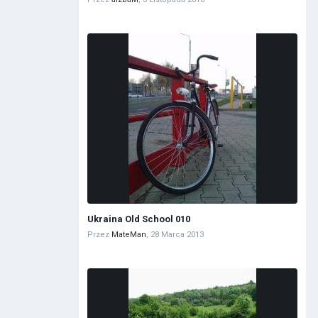
Ukraina Old School 010
Przez
MateMan
,
28 Marca 2013