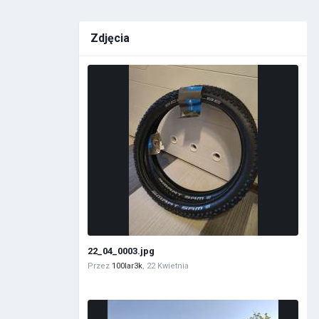
Zdjęcia
22_04_0003.jpg
Przez
100lar3k
,
22 Kwietnia