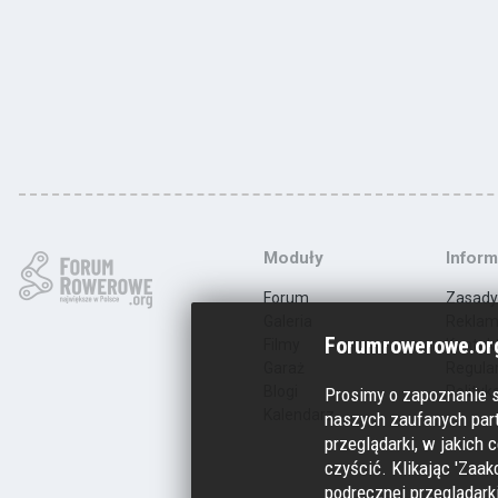
Moduły
Inform
Forum
Zasady
Galeria
Rekla
Forumrowerowe.org
Filmy
Kontak
Garaż
Regula
Blogi
Polityk
Prosimy o zapoznanie 
Kalendarz
naszych zaufanych part
przeglądarki, w jakich c
czyścić. Klikając 'Zaak
podręcznej przeglądarki