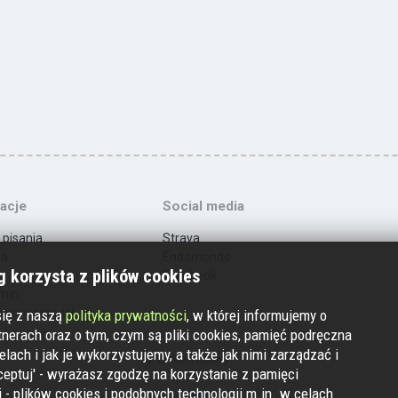
acje
Social media
 pisania
Strava
ma
Endomondo
 korzysta z plików cookies
t
Facebook
min
a prywatności
się z naszą
polityka prywatności
, w której informujemy o
nerach oraz o tym, czym są pliki cookies, pamięć podręczna
elach i jak je wykorzystujemy, a także jak nimi zarządzać i
Zmień kolory
ceptuj' - wyrażasz zgodzę na korzystanie z pamięci
 - plików cookies i podobnych technologii m.in. w celach