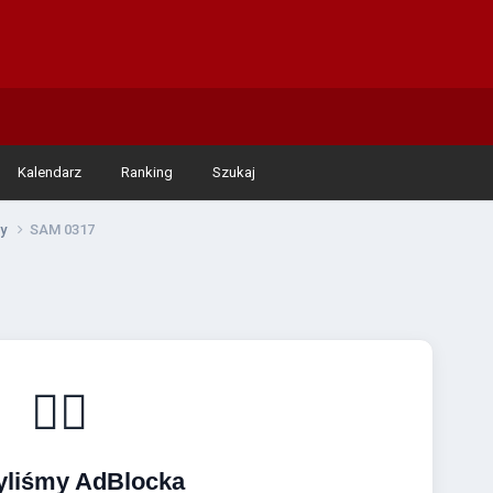
Kalendarz
Ranking
Szukaj
dy
SAM 0317
🚴‍♂️
yliśmy AdBlocka