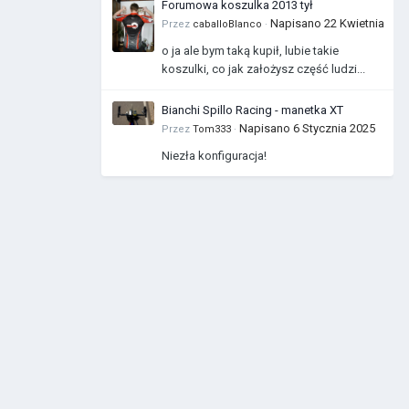
Forumowa koszulka 2013 tył
Napisano
22 Kwietnia
Przez
caballoBlanco
·
o ja ale bym taką kupił, lubie takie
koszulki, co jak założysz część ludzi...
Bianchi Spillo Racing - manetka XT
Napisano
6 Stycznia 2025
Przez
Tom333
·
Niezła konfiguracja!