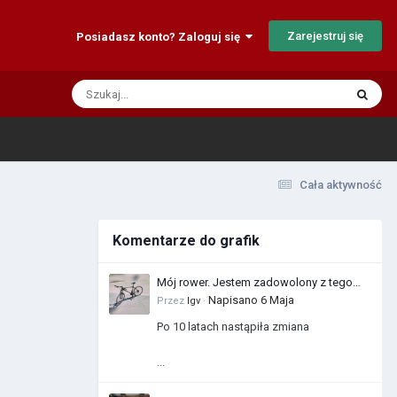
Zarejestruj się
Posiadasz konto? Zaloguj się
Cała aktywność
Komentarze do grafik
Mój rower. Jestem zadowolony z tego
zakupu
Napisano
6 Maja
Przez
Igv
·
Po 10 latach nastąpiła zmiana
...