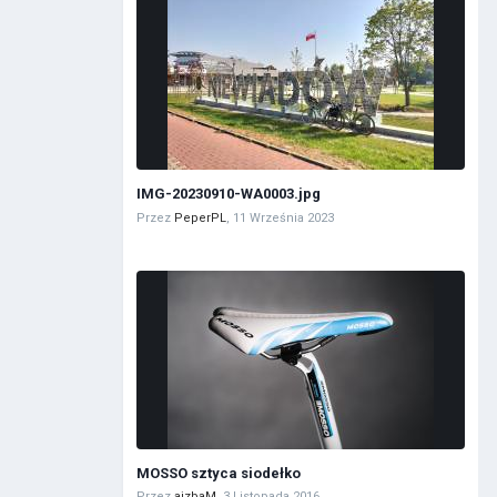
IMG-20230910-WA0003.jpg
Przez
PeperPL
,
11 Września 2023
MOSSO sztyca siodełko
Przez
aizbaM
,
3 Listopada 2016