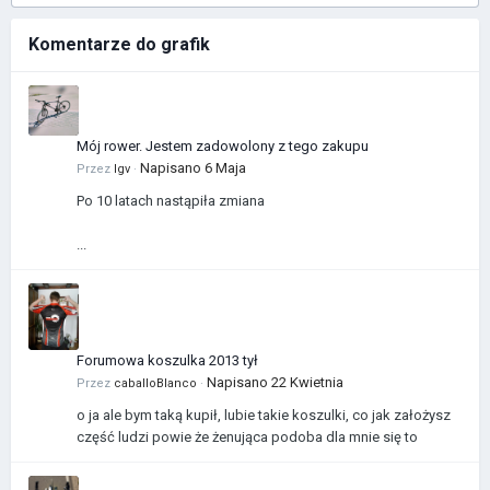
Komentarze do grafik
Mój rower. Jestem zadowolony z tego zakupu
Napisano
6 Maja
Przez
Igv
·
Po 10 latach nastąpiła zmiana
...
Forumowa koszulka 2013 tył
Napisano
22 Kwietnia
Przez
caballoBlanco
·
o ja ale bym taką kupił, lubie takie koszulki, co jak założysz
część ludzi powie że żenująca podoba dla mnie się to