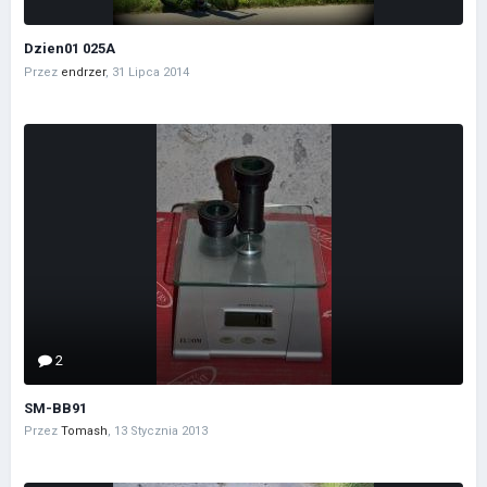
Dzien01 025A
Przez
endrzer
,
31 Lipca 2014
2
SM-BB91
Przez
Tomash
,
13 Stycznia 2013