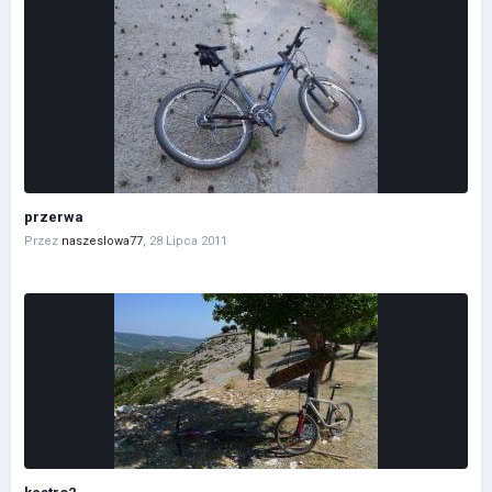
przerwa
Przez
naszeslowa77
,
28 Lipca 2011