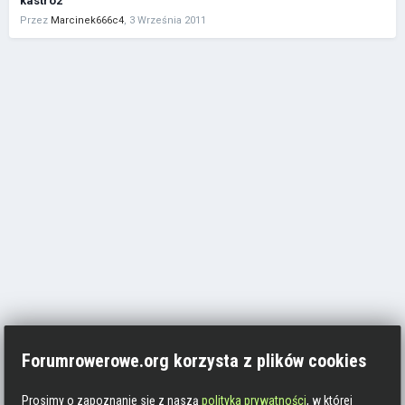
kastro2
Przez
Marcinek666c4
,
3 Września 2011
Forumrowerowe.org korzysta z plików cookies
Prosimy o zapoznanie się z naszą
polityka prywatności
, w której