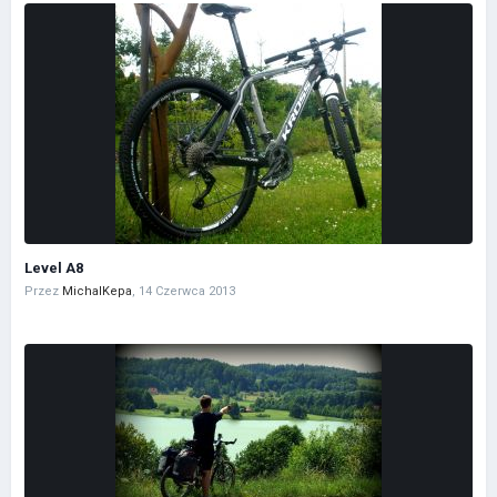
Level A8
Przez
MichalKepa
,
14 Czerwca 2013