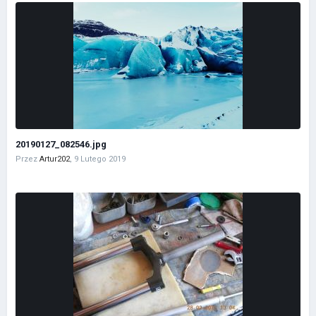
20190127_082546.jpg
Przez
Artur202
,
9 Lutego 2019