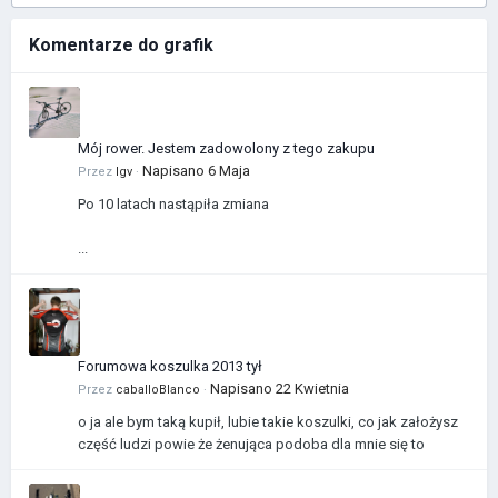
Komentarze do grafik
Mój rower. Jestem zadowolony z tego zakupu
Napisano
6 Maja
Przez
Igv
·
Po 10 latach nastąpiła zmiana
...
Forumowa koszulka 2013 tył
Napisano
22 Kwietnia
Przez
caballoBlanco
·
o ja ale bym taką kupił, lubie takie koszulki, co jak założysz
część ludzi powie że żenująca podoba dla mnie się to