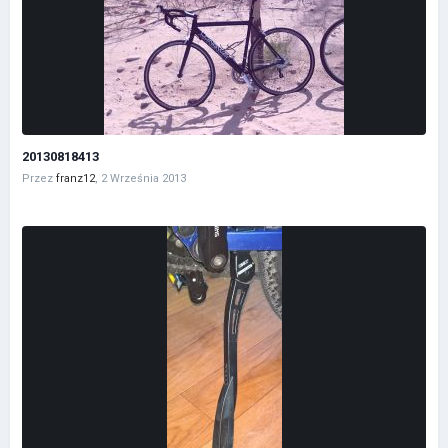
20130818413
Przez
franz12
,
2 Września 2013