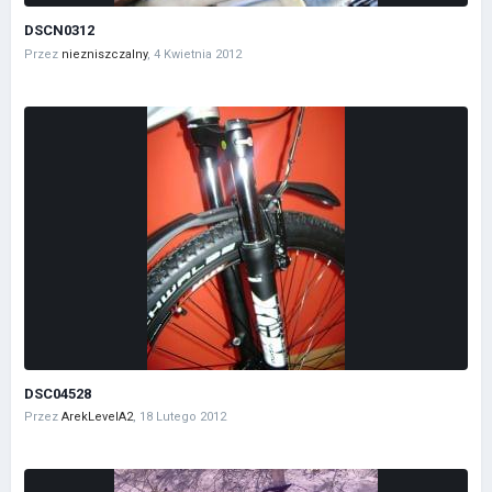
DSCN0312
Przez
niezniszczalny
,
4 Kwietnia 2012
DSC04528
Przez
ArekLevelA2
,
18 Lutego 2012