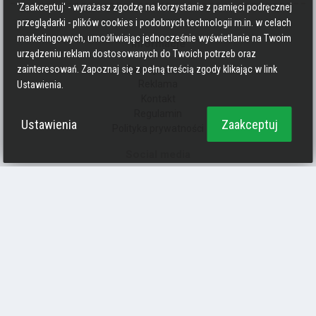
'Zaakceptuj' - wyrażasz zgodzę na korzystanie z pamięci podręcznej
przeglądarki - plików cookies i podobnych technologii m.in. w celach
marketingowych, umożliwiając jednocześnie wyświetlanie na Twoim
Informacje
urządzeniu reklam dostosowanych do Twoich potrzeb oraz
Zasady pisania
zainteresowań. Zapoznaj się z pełną treścią zgody klikając w link
Reklama
Ustawienia.
Kontakt
Regulamin
Ustawienia
Zaakceptuj
Polityka prywatności
Social media
Strava
Endomondo
Facebook
Zmień kolory
Polityka prywatności
Ciasteczka