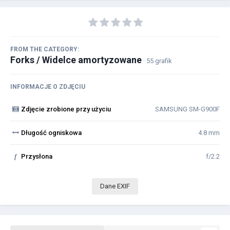
FROM THE CATEGORY:
Forks / Widelce amortyzowane
· 55 grafik
INFORMACJE O ZDJĘCIU
Zdjęcie zrobione przy użyciu
SAMSUNG SM-G900F
Długość ogniskowa
4.8 mm
f
Przysłona
f/2.2
Dane EXIF