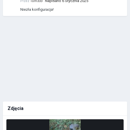
Napisano
6 Stycznia 2025
Przez
Tom333
·
Niezła konfiguracja!
Zdjęcia