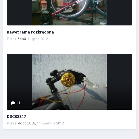
nawet rama rozkręcona
Przez
Bop3
,
1 Lipca 2012
11
DSC03847
Przez
klopot8888
,
11 Kwietnia 2012