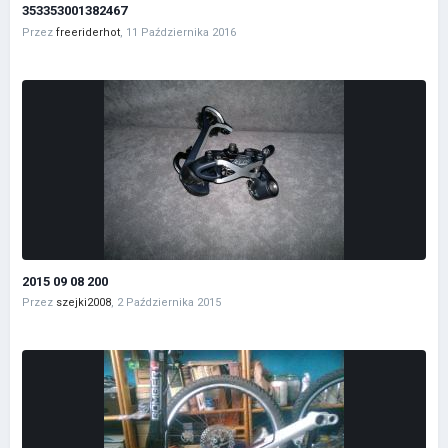
353353001382467
Przez
freeriderhot
,
11 Października 2016
2015 09 08 200
Przez
szejki2008
,
2 Października 2015