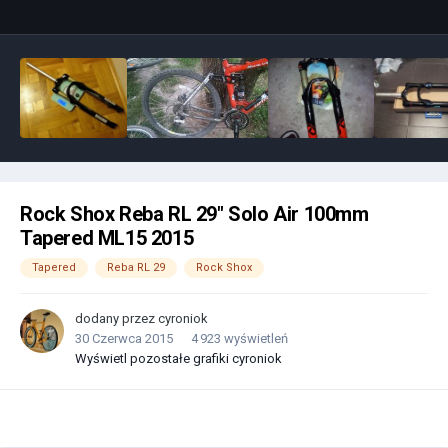
Rock Shox Reba RL 29" Solo Air 100mm
Tapered ML15 2015
Tapered
Reba RL 29
Rock Shox
dodany przez
cyroniok
30 Czerwca 2015
4 923 wyświetleń
Wyświetl pozostałe grafiki cyroniok