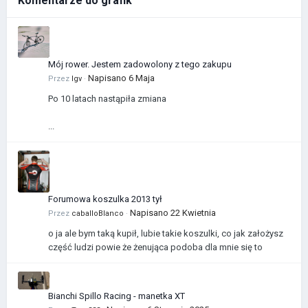
Komentarze do grafik
Mój rower. Jestem zadowolony z tego zakupu
Napisano
6 Maja
Przez
Igv
·
Po 10 latach nastąpiła zmiana
...
Forumowa koszulka 2013 tył
Napisano
22 Kwietnia
Przez
caballoBlanco
·
o ja ale bym taką kupił, lubie takie koszulki, co jak założysz
część ludzi powie że żenująca podoba dla mnie się to
Bianchi Spillo Racing - manetka XT