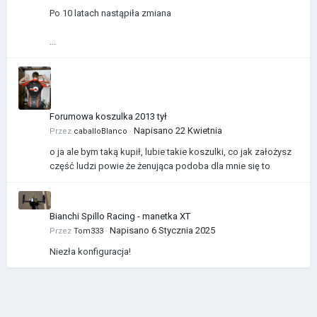
Po 10 latach nastąpiła zmiana
...
Forumowa koszulka 2013 tył
Napisano
22 Kwietnia
Przez
caballoBlanco
·
o ja ale bym taką kupił, lubie takie koszulki, co jak założysz
część ludzi powie że żenująca podoba dla mnie się to
Bianchi Spillo Racing - manetka XT
Napisano
6 Stycznia 2025
Przez
Tom333
·
Niezła konfiguracja!