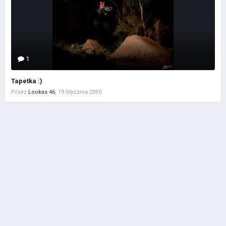
1
Tapetka :)
Przez
Lookas 46
,
19 Stycznia 2010