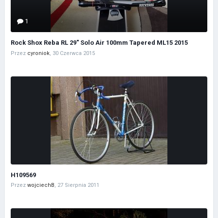
1
Rock Shox Reba RL 29" Solo Air 100mm Tapered ML15 2015
Przez
cyroniok
,
30 Czerwca 2015
H109569
Przez
wojciechB
,
27 Sierpnia 2011