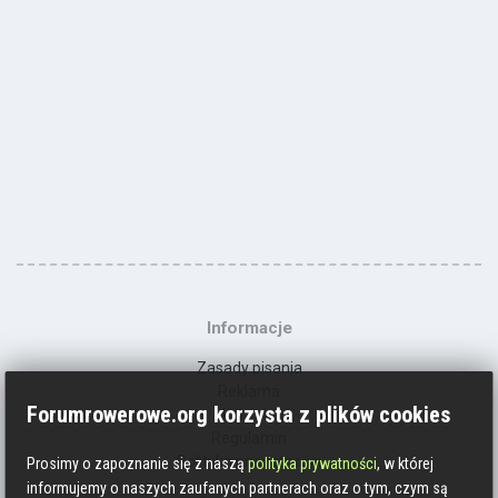
Informacje
Zasady pisania
Reklama
Forumrowerowe.org korzysta z plików cookies
Kontakt
Regulamin
Polityka prywatności
Prosimy o zapoznanie się z naszą
polityka prywatności
, w której
informujemy o naszych zaufanych partnerach oraz o tym, czym są