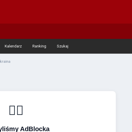
Kalendarz
Ranking
Szukaj
kraina
🚴‍♂️
yliśmy AdBlocka