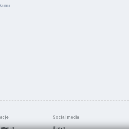
kraina
acje
Social media
 pisania
Strava