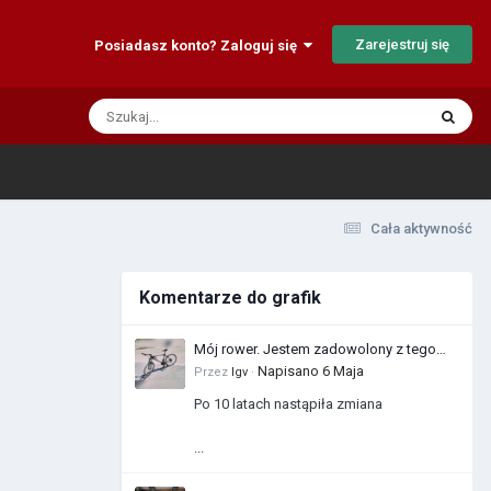
Zarejestruj się
Posiadasz konto? Zaloguj się
Cała aktywność
Komentarze do grafik
Mój rower. Jestem zadowolony z tego
zakupu
Napisano
6 Maja
Przez
Igv
·
Po 10 latach nastąpiła zmiana
...