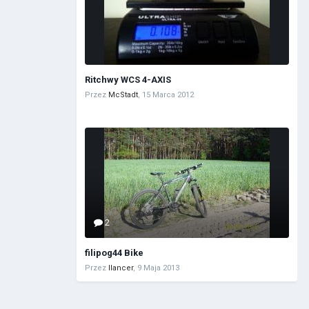
Ritchwy WCS 4-AXIS
Przez
McStadt
,
15 Marca 2012
2
filipog44 Bike
Przez
llancer
,
9 Maja 2013