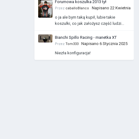
Forumowa koszulka 2013 tył
Napisano
22 Kwietnia
Przez
caballoBlanco
·
o ja ale bym taką kupił, lubie takie
koszulki, co jak założysz część ludzi...
Bianchi Spillo Racing - manetka XT
Napisano
6 Stycznia 2025
Przez
Tom333
·
Niezła konfiguracja!