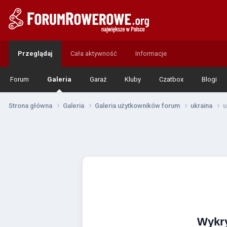
Przeglądaj
Cała aktywność
Informacje
Forum
Galeria
Garaż
Kluby
Czatbox
Blogi
Strona główna
Galeria
Galeria użytkowników forum
ukraina
u
Wykr