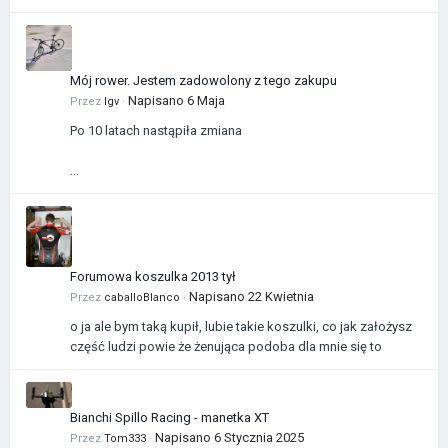
Mój rower. Jestem zadowolony z tego zakupu
Napisano
6 Maja
Przez
Igv
·
Po 10 latach nastąpiła zmiana
...
Forumowa koszulka 2013 tył
Napisano
22 Kwietnia
Przez
caballoBlanco
·
o ja ale bym taką kupił, lubie takie koszulki, co jak założysz
część ludzi powie że żenująca podoba dla mnie się to
Bianchi Spillo Racing - manetka XT
Napisano
6 Stycznia 2025
Przez
Tom333
·