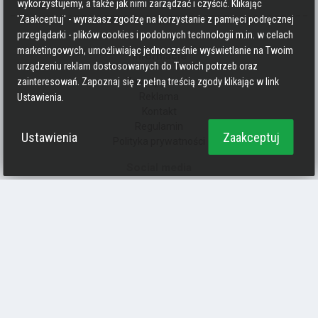
wykorzystujemy, a także jak nimi zarządzać i czyścić. Klikając
'Zaakceptuj' - wyrażasz zgodzę na korzystanie z pamięci podręcznej
przeglądarki - plików cookies i podobnych technologii m.in. w celach
marketingowych, umożliwiając jednocześnie wyświetlanie na Twoim
Informacje
urządzeniu reklam dostosowanych do Twoich potrzeb oraz
Zasady pisania
zainteresowań. Zapoznaj się z pełną treścią zgody klikając w link
Reklama
Ustawienia.
Kontakt
Regulamin
Ustawienia
Zaakceptuj
Polityka prywatności
Social media
Strava
Endomondo
Facebook
Zmień kolory
Polityka prywatności
Ciasteczka