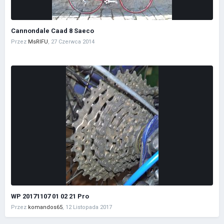
Cannondale Caad 8 Saeco
Przez
MsRIFU
,
27 Czerwca 2014
WP 20171107 01 02 21 Pro
Przez
komandos65
,
12 Listopada 2017