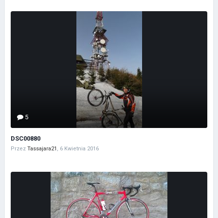
5
DSC00880
Przez
Tassajara21
,
6 Kwietnia 2016