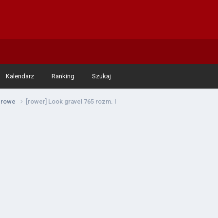
Kalendarz
Ranking
Szukaj
werowe
[rower] Look gravel 765 rozm. l