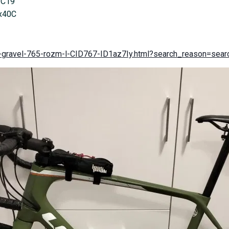
 C19
0x40C
ok-gravel-765-rozm-l-CID767-ID1az7Iy.html?search_reason=sear