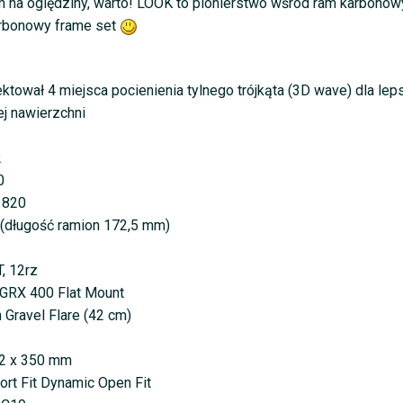
 na oględziny, warto! LOOK to pionierstwo wśród ram karbonowych
arbonowy frame set
ował 4 miejsca pocienienia tylnego trójkąta (3D wave) dla leps
ej nawierzchni
2
0
 820
(długość ramion 172,5 mm)
, 12rz
 GRX 400 Flat Mount
 Gravel Flare (42 cm)
,2 x 350 mm
ort Fit Dynamic Open Fit