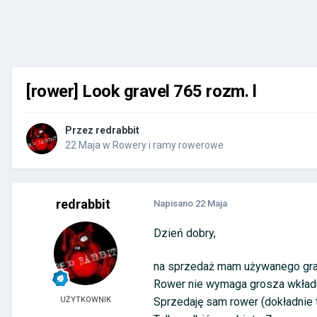
[rower] Look gravel 765 rozm. l
Przez
redrabbit
22 Maja
w
Rowery i ramy rowerowe
redrabbit
Napisano
22 Maja
Dzień dobry,
na sprzedaż mam używanego gra
Rower nie wymaga grosza wkładu
UŻYTKOWNIK
Sprzedaję sam rower (dokładnie t