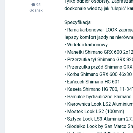
Tylko odbiór osobisty. Zapraszam
95
doskonale wiedzą jak "ulepić" k
Gdańsk
Specyfikacja:
• Rama karbonowa- LOOK zaprojekt
lepszy komfort jazdy na nierówn
• Widelec karbonowy
• Manetki Shimano GRX 600 2x1
• Przerzutka tył Shimano GRX 82
• Przerzutka przód Shimano GRX
• Korba Shimano GRX 600 46x30 
• Łańcuch Shimano HG 601
• Kaseta Shimano HG 700, 11-34T
• Hamulce hydrauliczne Shimano
• Kierownica Look LS2 Aluminium
• Mostek Look LS2 (100mm)
• Sztyca Look LS3 Aluminium 27
• Siodełko Look by San Marco Sh