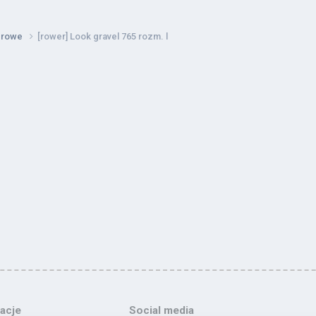
werowe
[rower] Look gravel 765 rozm. l
acje
Social media