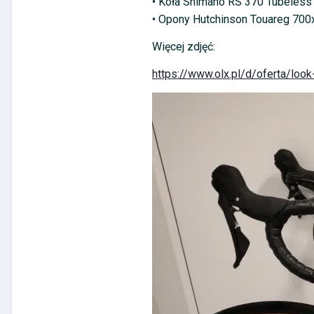
• Koła Shimano RS 370 Tubeless
• Opony Hutchinson Touareg 70
Więcej zdjęć:
https://www.olx.pl/d/oferta/lo