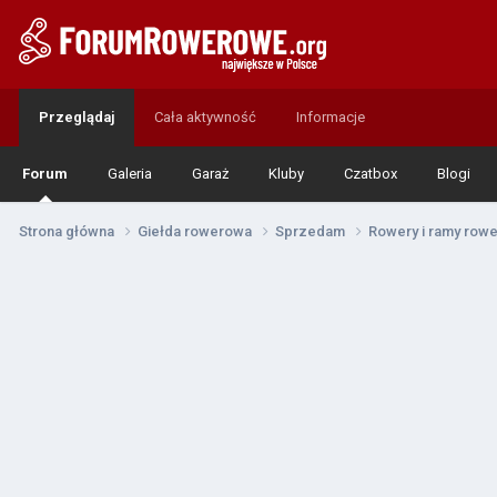
Przeglądaj
Cała aktywność
Informacje
Forum
Galeria
Garaż
Kluby
Czatbox
Blogi
Strona główna
Giełda rowerowa
Sprzedam
Rowery i ramy ro