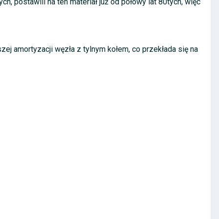
, postawili na ten materiał już od połowy lat 80tych, więc
zej amortyzacji węzła z tylnym kołem, co przekłada się na