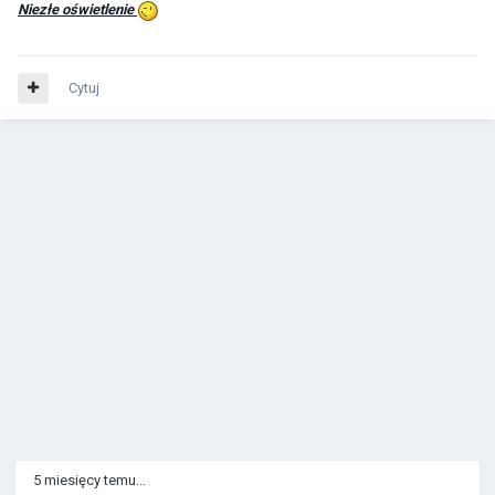
Niezłe oświetlenie
Cytuj
5 miesięcy temu...