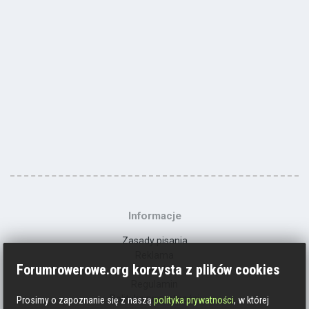
Informacje
Zasady pisania
Reklama
Forumrowerowe.org korzysta z plików cookies
Kontakt
Regulamin
Polityka prywatności
Prosimy o zapoznanie się z naszą
polityka prywatności
, w której