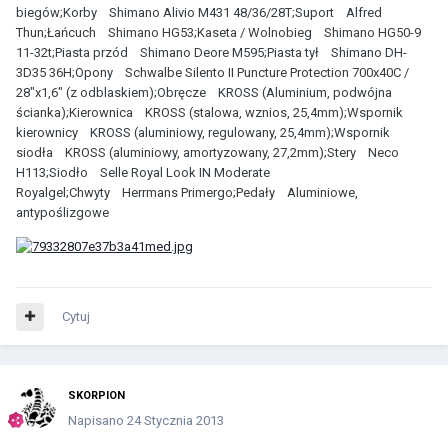
biegów;Korby Shimano Alivio M431 48/36/28T;Suport Alfred
Thun;Łańcuch Shimano HG53;Kaseta / Wolnobieg Shimano HG50-9
11-32t;Piasta przód Shimano Deore M595;Piasta tył Shimano DH-
3D35 36H;Opony Schwalbe Silento II Puncture Protection 700x40C /
28"x1,6" (z odblaskiem);Obręcze KROSS (Aluminium, podwójna
ścianka);Kierownica KROSS (stalowa, wznios, 25,4mm);Wspornik
kierownicy KROSS (aluminiowy, regulowany, 25,4mm);Wspornik
siodła KROSS (aluminiowy, amortyzowany, 27,2mm);Stery Neco
H113;Siodło Selle Royal Look IN Moderate
Royalgel;Chwyty Herrmans Primergo;Pedały Aluminiowe,
antypoślizgowe
Cytuj
SKORPION
Napisano
24 Stycznia 2013