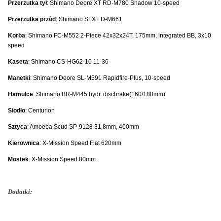
Przerzutka tył
: Shimano Deore XT RD-M780 Shadow 10-speed
Przerzutka przód
: Shimano SLX FD-M661
Korba
: Shimano FC-M552 2-Piece 42x32x24T, 175mm, integrated BB, 3x10
speed
Kaseta
: Shimano CS-HG62-10 11-36
Manetki
: Shimano Deore SL-M591 Rapidfire-Plus, 10-speed
Hamulce
: Shimano BR-M445 hydr. discbrake(160/180mm)
Siodło
: Centurion
Sztyca
: Amoeba Scud SP-9128 31,8mm, 400mm
Kierownica
: X-Mission Speed Flat 620mm
Mostek
: X-Mission Speed 80mm
Dodatki: