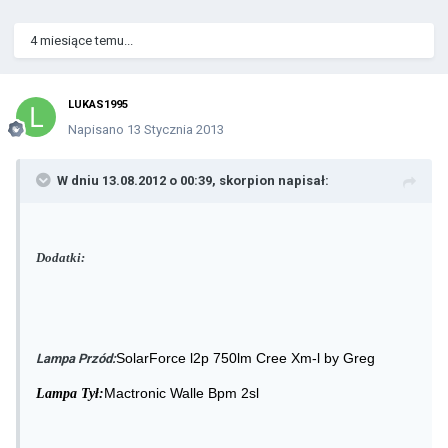
4 miesiące temu...
LUKAS1995
Napisano
13 Stycznia 2013
W dniu 13.08.2012 o 00:39, skorpion napisał:
Dodatki:
SolarForce l2p 750lm Cree Xm-l by Greg
Lampa Przód:
Mactronic Walle Bpm 2
sl
Lampa Tył: