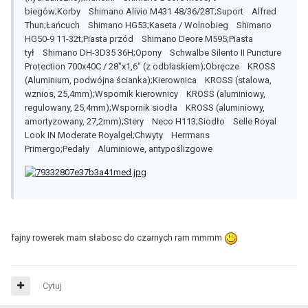
biegów;Korby Shimano Alivio M431 48/36/28T;Suport Alfred
Thun;Łańcuch Shimano HG53;Kaseta / Wolnobieg Shimano
HG50-9 11-32t;Piasta przód Shimano Deore M595;Piasta
tył Shimano DH-3D35 36H;Opony Schwalbe Silento II Puncture
Protection 700x40C / 28"x1,6" (z odblaskiem);Obręcze KROSS
(Aluminium, podwójna ścianka);Kierownica KROSS (stalowa,
wznios, 25,4mm);Wspornik kierownicy KROSS (aluminiowy,
regulowany, 25,4mm);Wspornik siodła KROSS (aluminiowy,
amortyzowany, 27,2mm);Stery Neco H113;Siodło Selle Royal
Look IN Moderate Royalgel;Chwyty Herrmans
Primergo;Pedały Aluminiowe, antypoślizgowe
fajny rowerek mam słabosc do czarnych ram mmmm
Cytuj