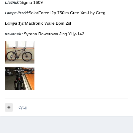
Licznik:
Sigma 1609
SolarForce l2p 750lm Cree Xm-l by Greg
Lampa Przód:
Mactronic Walle Bpm 2
sl
Lampa Tył:
Syrena Rowerowa Jing Yi jy-142
Dzwonek:
Cytuj