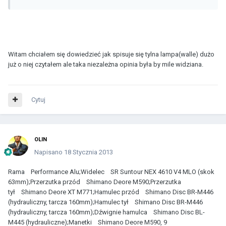
Witam chciałem się dowiedzieć jak spisuje się tylna lampa(walle) dużo
już o niej czytałem ale taka niezależna opinia była by mile widziana.
Cytuj
OLIN
Napisano
18 Stycznia 2013
Rama Performance Alu;Widelec SR Suntour NEX 4610 V4 MLO (skok
63mm);Przerzutka przód Shimano Deore M590;Przerzutka
tył Shimano Deore XT M771;Hamulec przód Shimano Disc BR-M446
(hydrauliczny, tarcza 160mm);Hamulec tył Shimano Disc BR-M446
(hydrauliczny, tarcza 160mm);Dźwignie hamulca Shimano Disc BL-
M445 (hydrauliczne);Manetki Shimano Deore M590, 9