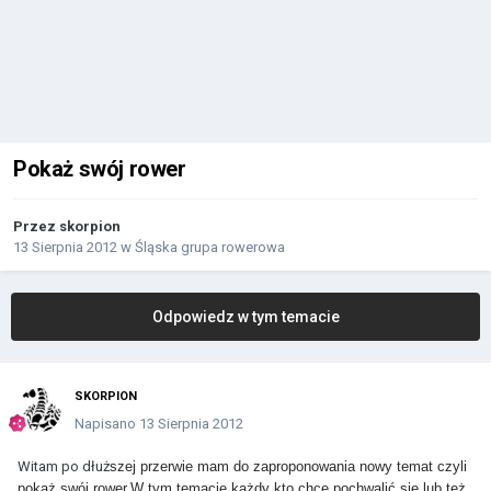
Pokaż swój rower
Przez
skorpion
13 Sierpnia 2012
w
Śląska grupa rowerowa
Odpowiedz w tym temacie
SKORPION
Napisano
13 Sierpnia 2012
Witam po dłuż
szej przerwie mam do zaproponowania nowy temat czyli
pokaż
swój rower.W tym temacie każdy kto chce pochwalić
się lub też