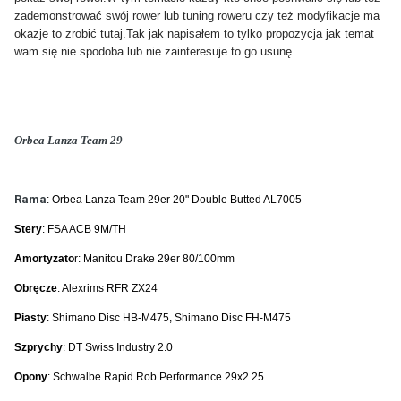
zademon
strować
swój rower lub tuning roweru czy też modyfikacje ma
okazje to zrobić tutaj.Tak jak napi
sałem to tylko propozycja jak temat
wam
się nie
spodoba lub nie zaintere
suje to go u
sunę.
Orbea Lanza Team 29
Rama
: Orbea Lanza Team 29er 20" Double Butted AL7005
Stery
: FSA ACB 9M/TH
Amortyzato
r: Manitou Drake 29er 80/100mm
Obręcze
: Alexrims RFR ZX24
Piasty
: Shimano Disc HB-M475, Shimano Disc FH-M475
Szprychy
: DT Swiss Industry 2.0
Opony
: Schwalbe Rapid Rob Performance 29x2.25