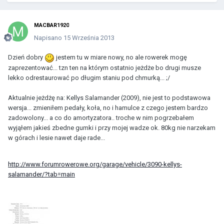
MACBAR1920
Napisano
15 Września 2013
Dzień dobry
jestem tu w miare nowy, no ale rowerek mogę
zaprezentować... tzn ten na którym ostatnio jeżdże bo drugi musze
lekko odrestaurować po długim staniu pod chmurką... ;/
Aktualnie jeżdżę na: Kellys Salamander (2009), nie jest to podstawowa
wersja... zmieniłem pedały, koła, no i hamulce z czego jestem bardzo
zadowolony... a co do amortyzatora.. troche w nim pogrzebałem
wyjąłem jakieś zbedne gumki i przy mojej wadze ok. 80kg nie narzekam
w górach i lesie nawet daje rade...
http://www.forumrowerowe.org/garage/vehicle/3090-kellys-
salamander/?tab=main