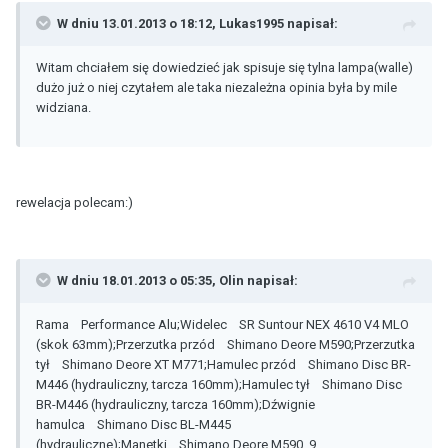
W dniu 13.01.2013 o 18:12, Lukas1995 napisał:
Witam chciałem się dowiedzieć jak spisuje się tylna lampa(walle)
dużo już o niej czytałem ale taka niezależna opinia była by mile
widziana.
rewelacja polecam:)
W dniu 18.01.2013 o 05:35, Olin napisał:
Rama Performance Alu;Widelec SR Suntour NEX 4610 V4 MLO
(skok 63mm);Przerzutka przód Shimano Deore M590;Przerzutka
tył Shimano Deore XT M771;Hamulec przód Shimano Disc BR-
M446 (hydrauliczny, tarcza 160mm);Hamulec tył Shimano Disc
BR-M446 (hydrauliczny, tarcza 160mm);Dźwignie
hamulca Shimano Disc BL-M445
(hydrauliczne);Manetki Shimano Deore M590, 9