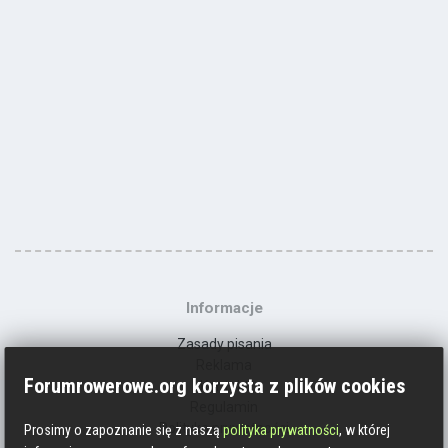
Informacje
Zasady pisania
Reklama
Forumrowerowe.org korzysta z plików cookies
Kontakt
Regulamin
Polityka prywatności
Prosimy o zapoznanie się z naszą
polityka prywatności
, w której