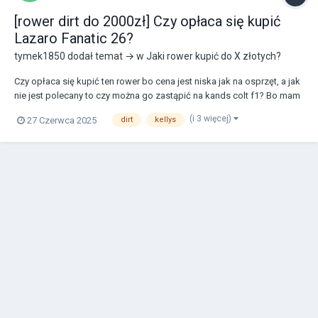
[rower dirt do 2000zł] Czy opłaca się kupić
Lazaro Fanatic 26?
tymek1850
dodał temat → w
Jaki rower kupić do X złotych?
Czy opłaca się kupić ten rower bo cena jest niska jak na osprzęt, a jak
nie jest polecany to czy można go zastąpić na kands colt f1? Bo mam
dylemat który wybrać
(i 3 więcej)
27 Czerwca 2025
dirt
kellys