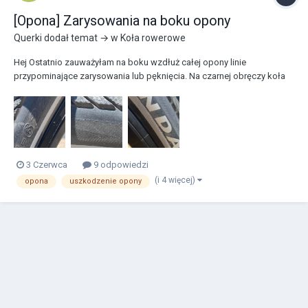
[Opona] Zarysowania na boku opony
Querki
dodał temat → w
Koła rowerowe
Hej Ostatnio zauważyłam na boku wzdłuż całej opony linie
przypominające zarysowania lub pęknięcia. Na czarnej obręczy koła
również widoczne są zarysowania. Nie jestem pewna, czy są to
jedynie ślady użytkowania, czy może wada fabryczna, która mogłaby
wpłynąć na bezpieczeństwo ja...
3 Czerwca
9 odpowiedzi
(i 4 więcej)
opona
uszkodzenie opony