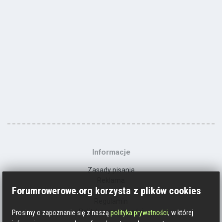
Informacje
Zasady pisania
Reklama
Forumrowerowe.org korzysta z plików cookies
Kontakt
Regulamin
Polityka prywatności
Prosimy o zapoznanie się z naszą
polityka prywatności
, w której