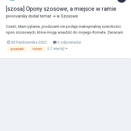
[szosa] Opony szosowe, a miejsce w ramie
pivvovarsky
dodał temat → w
Szosowe
Cześć, Mam pytanie, producent nie podaje maksymalnej szerokości
opon szosowych, które mogę wsadzić do mojego Rometa. Zwracam
się z pytaniem do Was, czy jeśli w tylnym trójkącie i z przodu widelca
30 Października 2025
2 odpowiedzi
mam po 40mm wolnego miejsca (sprawdzone suwmiarka od
(i 2 więcej)
prześwit
romet
wewnątrz), to czy w takim przypadku wejdą...