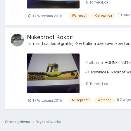
© Tomek-Lca
(i 1 wię
17 Września 2016
Warhead
Kierownica
Nukeproof Kokpit
Tomek_Lca
dodał grafikę → w
Galeria użytkowników fo
Z albumu:
HORNET 2016 
- Kierownica Nukeproof Wa
© Tomek-Lca
(i 2 więc
17 Września 2016
Nukeproof
Warhead
Strona główna
Wyszukiwarka