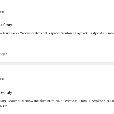
rum
+ Graty
a Trail Black - Yellow - Sztyca : Nukeproof Warhead Layback Seatpost 400mm 
ęcej)
rum
+ Graty
rs - Materiał: cieniowane aluminium 7075 - Wznios: 38mm - Szerokość: 800mm -
FR/AM