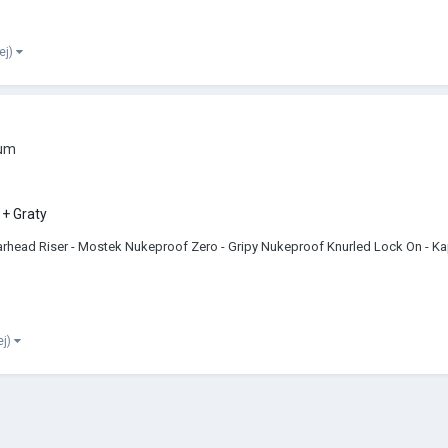
cej)
rum
+ Graty
rhead Riser - Mostek Nukeproof Zero - Gripy Nukeproof Knurled Lock On - K
ej)