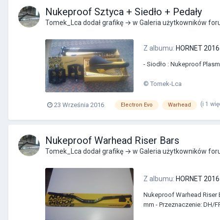
Nukeproof Sztyca + Siedło + Pedały
Tomek_Lca
dodał grafikę → w
Galeria użytkowników fo
Z albumu:
HORNET 2016 
- Siodło : Nukeproof Plasm
© Tomek-Lca
(i 1 wi
23 Września 2016
Electron Evo
Warhead
Nukeproof Warhead Riser Bars
Tomek_Lca
dodał grafikę → w
Galeria użytkowników fo
Z albumu:
HORNET 2016 
Nukeproof Warhead Riser Ba
mm - Przeznaczenie: DH/