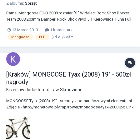
Z albumu:
Sprzęt
Rama: Mongoose EC-D 2008 rozmiar "S" Widelec: Rock Shox Boxxer
Team 2008 203mm Damper: Rock Shox Vivid 5.1 Kierownica: Funn Full
ON 750mm Mostek: Funn RSX Gripy: Odi Ruffian Stery: FSA Siodło:
13 Marca 2013
1 komentarz
SDG I-Beam Sztyca: SDG I-Beam Korby: Truvativ holzfeller suport:
(i 4 więcej)
Mongoose
ECD
Truvativ Team Zębatka: Tr...
[Kraków] MONGOOSE Tyax (2008) 19" - 500zł
nagrody
Krzeslaw
dodał temat → w
Skradzione
MONGOOSE Tyax (2008) 19" - srebrny z pomarańczowymi elementami
Zdjęcie - http://monetowo.pl/tmp/rower/mongoose-tyax-2008.jpg Link
do ogłoszenia: http://monetowo.pl/tmp/rower/rower.html Facebook:
www.facebook.com/events/109863359199775/ Rowerów tej firmy jest
bardzo niewiele, zwłaszcz...