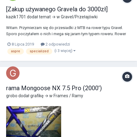
[Zakup używanego Gravela do 3000zł]
kazik1701
dodał temat → w
Gravel/Przełajówki
Witam. Przymierzam się do przesiadki z MTB na rower typu Gravel.
Sporo poczytałem o nich i mega się jaram tym typem roweru. Rower
celuje raczej minimalnie używany z racji przystępniejszych cen.
8 Lipca 2019
2 odpowiedzi
Zdecydowanie moim faworytem jest Giant Anyroad2. Rozważam też
(i 3 więcej)
aspre
specialized
kilka innych i nie jestem pewny czy każdy z...
rama Mongoose NX 7.5 Pro (2000')
grobo
dodał grafikę → w
Frames / Ramy