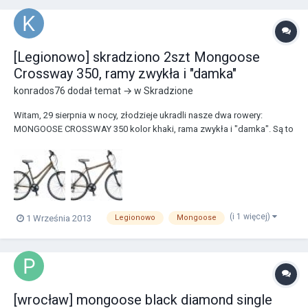
[Legionowo] skradziono 2szt Mongoose
Crossway 350, ramy zwykła i "damka"
konrados76
dodał temat → w
Skradzione
Witam, 29 sierpnia w nocy, złodzieje ukradli nasze dwa rowery:
MONGOOSE CROSSWAY 350 kolor khaki, rama zwykła i "damka". Są to
egemplarze kupione w 2007 roku, mało zniszczone, na jednym był
zamontowany fotelik dla dziecka. Złodzieje sforsowali drzwi
zewnętrzne bloku podważając zamek w drzwiac...
(i 1 więcej)
1 Września 2013
Legionowo
Mongoose
[wrocław] mongoose black diamond single