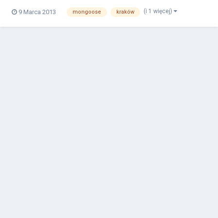
(i 1 więcej)
9 Marca 2013
mongoose
kraków