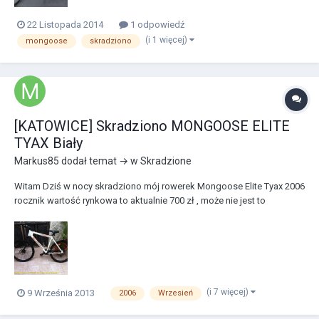
22 Listopada 2014
1 odpowiedź
(i 1 więcej)
mongoose
skradziono
[KATOWICE] Skradziono MONGOOSE ELITE
TYAX Biały
Markus85
dodał temat → w
Skradzione
Witam Dziś w nocy skradziono mój rowerek Mongoose Elite Tyax 2006
rocznik wartość rynkowa to aktualnie 700 zł , może nie jest to
zabójczy rowerek bo ma już te 7 latek ale fajnie się na nim jeździło.
Jakiś człowiek podpieprzył mi go spod moich drzwi, na klatce
przecinając linkę 10 mm ..... Rowerek b...
(i 7 więcej)
9 Września 2013
2006
Wrzesień