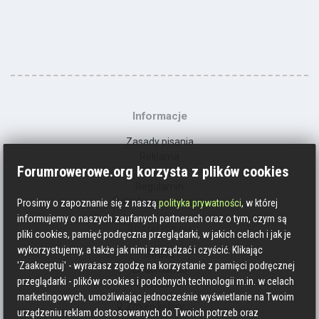
Informacje
Zasady pisania
Reklama
Forumrowerowe.org korzysta z plików cookies
Kontakt
Regulamin
Polityka prywatności
Prosimy o zapoznanie się z naszą
polityka prywatności
, w której
informujemy o naszych zaufanych partnerach oraz o tym, czym są
Social media
pliki cookies, pamięć podręczna przeglądarki, w jakich celach i jak je
wykorzystujemy, a także jak nimi zarządzać i czyścić. Klikając
Strava
'Zaakceptuj' - wyrażasz zgodzę na korzystanie z pamięci podręcznej
Endomondo
przeglądarki - plików cookies i podobnych technologii m.in. w celach
Facebook
marketingowych, umożliwiając jednocześnie wyświetlanie na Twoim
Zmień kolory
urządzeniu reklam dostosowanych do Twoich potrzeb oraz