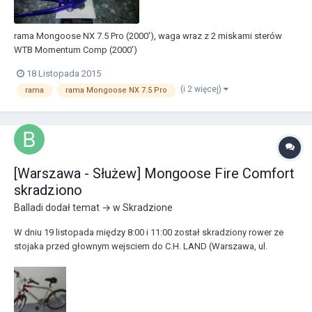
rama Mongoose NX 7.5 Pro (2000'), waga wraz z 2 miskami sterów
WTB Momentum Comp (2000')
18 Listopada 2015
(i 2 więcej)
rama
rama Mongoose NX 7.5 Pro
[Warszawa - Służew] Mongoose Fire Comfort
skradziono
Balladi
dodał temat → w
Skradzione
W dniu 19 listopada między 8:00 i 11:00 został skradziony rower ze
stojaka przed głownym wejsciem do C.H. LAND (Warszawa, ul.
Wałbrzyska 11, ok. Metro Służew). Sprawa zgłoszona na policję.
Rower : Mongoose Fire Comfort Kolor Ramy: Czerwono-Beżowy •
Różne opony, tyłna: marki „Schwalbe,” 26 cali. •...