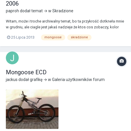
2006
paproh
dodał temat → w
Skradzione
Witam, może i troche archiwalny temat, bo ta przykrość dotkneła mnie
w grudniu, ale ciagle jest jakaś nadzieje że ktos cos zobaczy, kolor
ramy pewnie przemalowany cholera wie. jakby ktos cos widział,
25 Lipca 2013
mongoose
skradzione
wiedział prosze o kontakt 502928220 bądz na meila
paprochos@gmail.com pozdrawiam charakterystyc...
Mongoose ECD
jackus
dodał grafikę → w
Galeria użytkowników forum