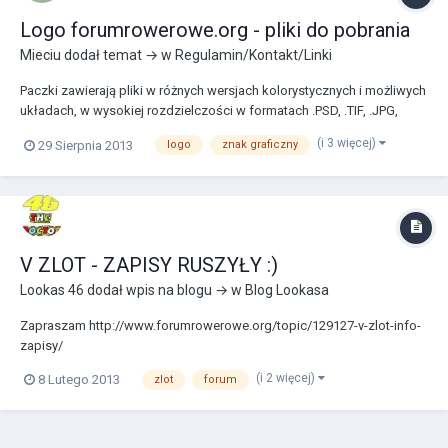
Logo forumrowerowe.org - pliki do pobrania
Mieciu
dodał temat → w
Regulamin/Kontakt/Linki
Paczki zawierają pliki w różnych wersjach kolorystycznych i możliwych
układach, w wysokiej rozdzielczości w formatach .PSD, .TIF, .JPG,
.PNG + wersje .TIF w wersji CMYK. Logo podłużne: DRUK:
(i 3 więcej)
29 Sierpnia 2013
logo
znak graficzny
https://www.forumrowerowe.org/public/logo2018/regular/regular-
color.tif https://www.forumrowerowe.org/publ...
V ZLOT - ZAPISY RUSZYŁY :)
Lookas 46
dodał wpis na blogu → w
Blog Lookasa
Zapraszam http://www.forumrowerowe.org/topic/129127-v-zlot-info-
zapisy/
(i 2 więcej)
8 Lutego 2013
zlot
forum