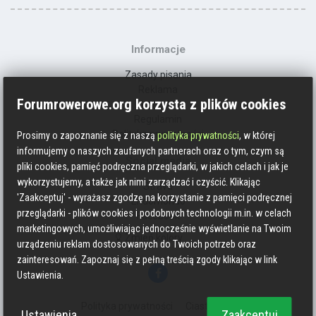
Informacje
Zasady pisania
Reklama
Forumrowerowe.org korzysta z plików cookies
Kontakt
Regulamin
Polityka prywatności
Prosimy o zapoznanie się z naszą
polityka prywatności
, w której
informujemy o naszych zaufanych partnerach oraz o tym, czym są
Social media
pliki cookies, pamięć podręczna przeglądarki, w jakich celach i jak je
wykorzystujemy, a także jak nimi zarządzać i czyścić. Klikając
Strava
'Zaakceptuj' - wyrażasz zgodzę na korzystanie z pamięci podręcznej
Endomondo
przeglądarki - plików cookies i podobnych technologii m.in. w celach
Facebook
marketingowych, umożliwiając jednocześnie wyświetlanie na Twoim
Zmień kolory
urządzeniu reklam dostosowanych do Twoich potrzeb oraz
zainteresowań. Zapoznaj się z pełną treścią zgody klikając w link
Ustawienia.
Polityka prywatności
Ciasteczka
Ustawienia
Zaakceptuj