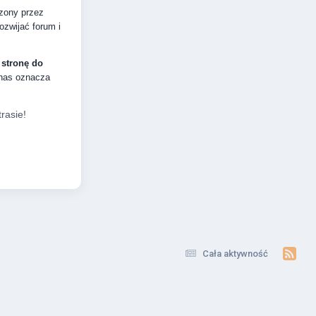
dzony przez
zwijać forum i
 stronę do
 nas oznacza
rasie!
Cała aktywność