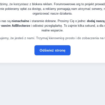
zimy, że korzystasz z blokera reklam. Forumrowerowe.org to projekt prowa
nie pobieramy opłat za dostęp, a reklamy pomagają nam utrzymać serwery, ro
organizować nasze działania.
u nas są
nienachalne
i starannie dobrane. Prosimy Cię o jedno:
dodaj naszą
w swoim AdBlockerze
i odśwież przeglądarkę. To zajmie kilka sekund, a dla
realne wsparcie.
ujemy, że jesteś z nami. Trzymaj kierownicę prosto i do zobaczenia na t
Odśwież stronę