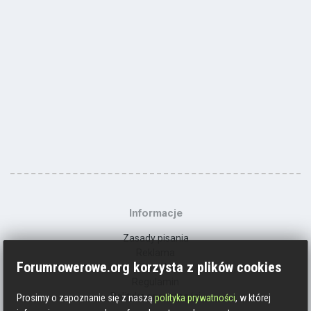
Informacje
Zasady pisania
Reklama
Forumrowerowe.org korzysta z plików cookies
Kontakt
Regulamin
Polityka prywatności
Prosimy o zapoznanie się z naszą
polityka prywatności
, w której