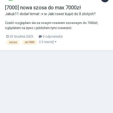
[7000] nowa szosa do max 7000zł
Jakub11
dodał temat → w
Jaki rower kupić do X złotych?
Cześć rozglądam sie za nowym rowerem szosowym do 7000zł,
oglądałem na żywo i jeździłem tymi rowerami:
https://www.centrumrowerowe.pl/rower-szosowy-sensa.../
23 Grudnia 2025
3 odpowiedzi
https://www.centrumrowerowe.pl/rower-szosowy-r-raymon.../... Po
(i 3 więcej)
szosa
do7000
przejechaniu się oboma na miejscu w sklepie odczuwalnie lepszy b...