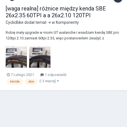
[waga realna] różnice między kenda SBE
26x2.35 60TPI a a 26x2.10 120TPI
CyclicBike
dodał temat → w
Komponenty
Robię mały upgrade w moim GT avalanche i wsadzam kendę SBE pro
120tpi 2.10 zamiast 60tpi 2.35, więc postanowiłem zważyć z
ciekawości. Różnica jest, nie tylko zapewne samym rozmiarem. A
może?
7 Lutego 2021
1 odpowiedź
(i 3 więcej)
kenda
sbe