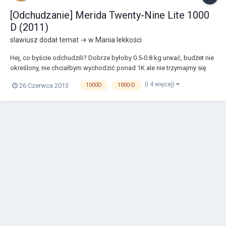
[Odchudzanie] Merida Twenty-Nine Lite 1000
D (2011)
slawiusz
dodał temat → w
Mania lekkości
Hej, co byście odchudzili? Dobrze byłoby 0.5-0.8 kg urwać, budżet nie
określony, nie chciałbym wychodzić ponad 1K ale nie trzymajmy się
tego na razie. Ogólna wytyczna: wymiana elementu wyłącznie ze
(i 4 więcej)
26 Czerwca 2013
1000D
1000-D
względu na niższą wagę jest mniej uzasadniona niż wymiana na
lepszy - lżejszy. specyfikacja o...