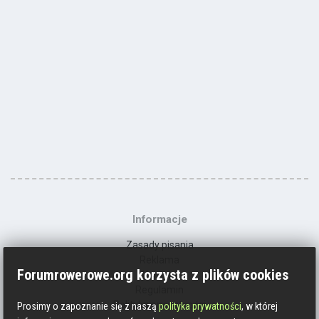
Informacje
Zasady pisania
Reklama
Forumrowerowe.org korzysta z plików cookies
Kontakt
Regulamin
Polityka prywatności
Prosimy o zapoznanie się z naszą
polityka prywatności
, w której