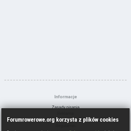
Informacje
Zasady pisania
Reklama
Forumrowerowe.org korzysta z plików cookies
Kontakt
Regulamin