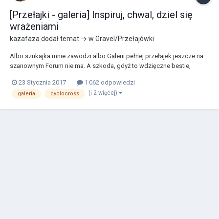
[Przełajki - galeria] Inspiruj, chwal, dziel się
wrażeniami
kazafaza
dodał temat → w
Gravel/Przełajówki
Albo szukajka mnie zawodzi albo Galerii pełnej przełajek jeszcze na
szanownym Forum nie ma. A szkoda, gdyż to wdzięczne bestie,
według mnie jedne z najbardziej wszechstronnych rowerów i gdyby
23 Stycznia 2017
1 062 odpowiedzi
życie wrednie i podstępnie zmusiło mnie do posiadania tylko jednego
(i 2 więcej)
galeria
cyclocross
roweru to na pewno byłaby to Przełajanka...