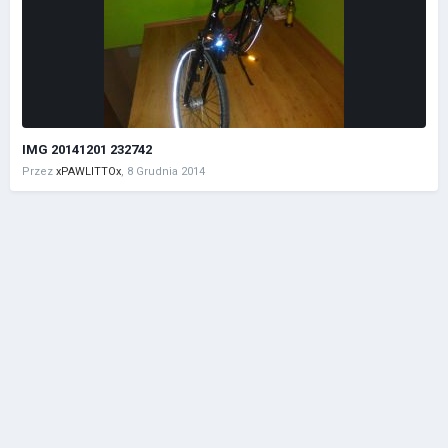
IMG 20141201 232742
Przez
xPAWLITTOx
,
8 Grudnia 2014