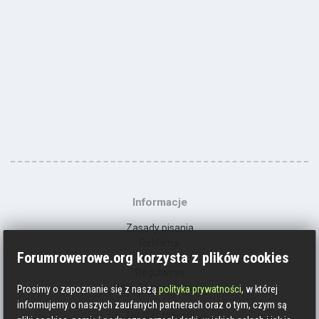
Informacje
Zasady pisania
Reklama
Forumrowerowe.org korzysta z plików cookies
Kontakt
Regulamin
Polityka prywatności
Prosimy o zapoznanie się z naszą
polityka prywatności
, w której
informujemy o naszych zaufanych partnerach oraz o tym, czym są
Social media