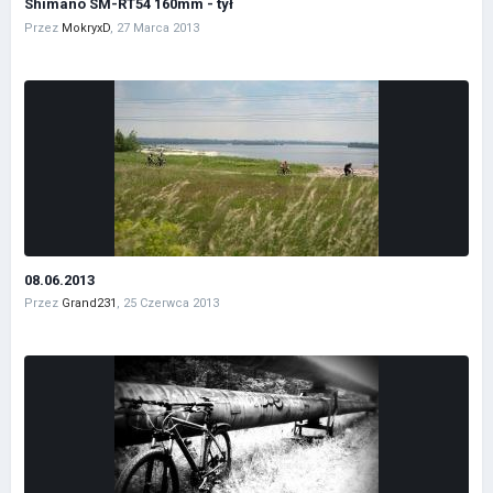
Shimano SM-RT54 160mm - tył
Przez
MokryxD
,
27 Marca 2013
08.06.2013
Przez
Grand231
,
25 Czerwca 2013