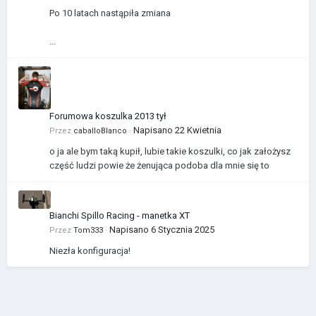
Po 10 latach nastąpiła zmiana
...
Forumowa koszulka 2013 tył
Napisano
22 Kwietnia
Przez
caballoBlanco
·
o ja ale bym taką kupił, lubie takie koszulki, co jak założysz
część ludzi powie że żenująca podoba dla mnie się to
Bianchi Spillo Racing - manetka XT
Napisano
6 Stycznia 2025
Przez
Tom333
·
Niezła konfiguracja!