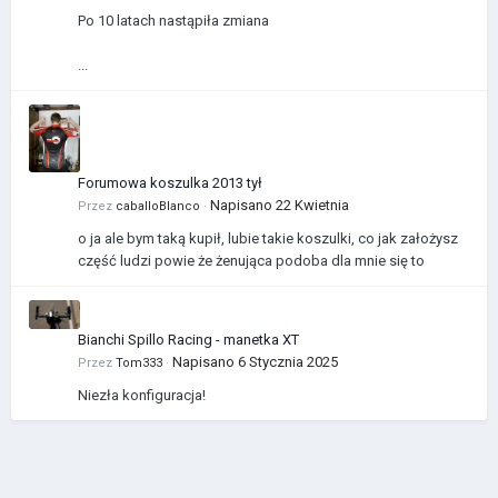
Po 10 latach nastąpiła zmiana
...
Forumowa koszulka 2013 tył
Napisano
22 Kwietnia
Przez
caballoBlanco
·
o ja ale bym taką kupił, lubie takie koszulki, co jak założysz
część ludzi powie że żenująca podoba dla mnie się to
Bianchi Spillo Racing - manetka XT
Napisano
6 Stycznia 2025
Przez
Tom333
·
Niezła konfiguracja!