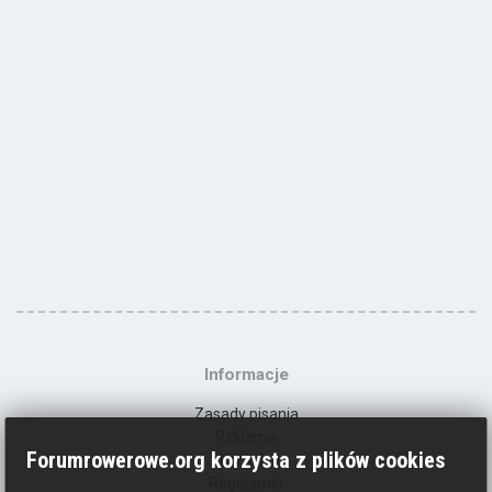
Informacje
Zasady pisania
Reklama
Forumrowerowe.org korzysta z plików cookies
Kontakt
Regulamin