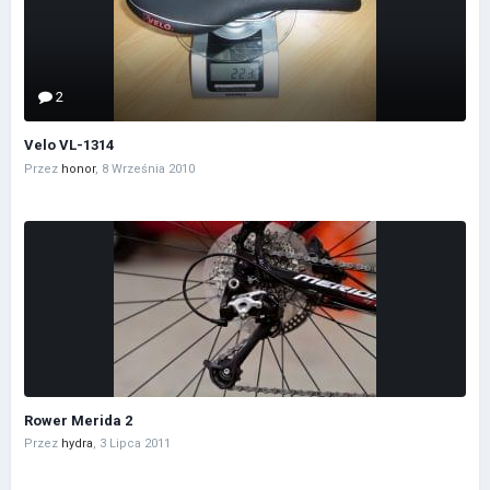
2
Velo VL-1314
Przez
honor
,
8 Września 2010
Rower Merida 2
Przez
hydra
,
3 Lipca 2011