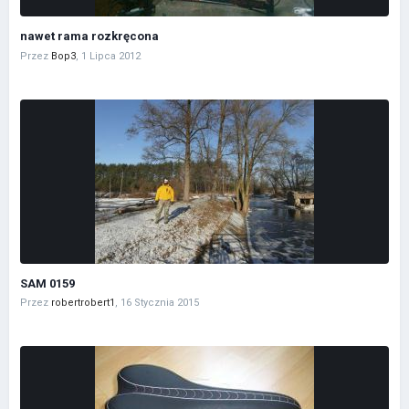
nawet rama rozkręcona
Przez
Bop3
,
1 Lipca 2012
SAM 0159
Przez
robertrobert1
,
16 Stycznia 2015