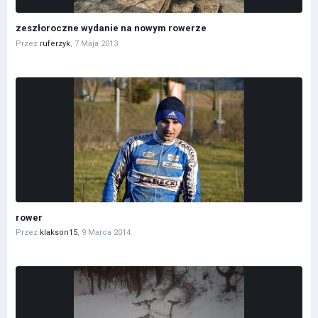
zeszłoroczne wydanie na nowym rowerze
Przez
ruferzyk
,
7 Maja 2013
rower
Przez
klakson15
,
9 Marca 2014