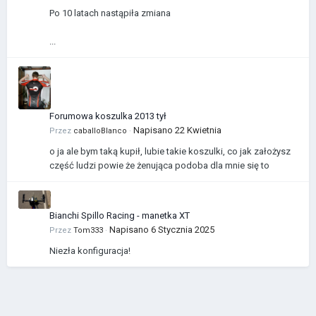
Po 10 latach nastąpiła zmiana
...
Forumowa koszulka 2013 tył
Napisano
22 Kwietnia
Przez
caballoBlanco
·
o ja ale bym taką kupił, lubie takie koszulki, co jak założysz
część ludzi powie że żenująca podoba dla mnie się to
Bianchi Spillo Racing - manetka XT
Napisano
6 Stycznia 2025
Przez
Tom333
·
Niezła konfiguracja!