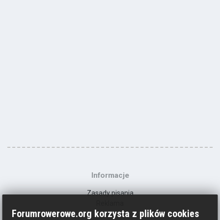
Informacje
Zasady pisania
Reklama
Forumrowerowe.org korzysta z plików cookies
Kontakt