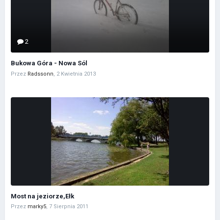
2
Bukowa Góra - Nowa Sól
Przez
Radssonn
,
2 Kwietnia 2013
Most na jeziorze,Ełk
Przez
marky5
,
7 Sierpnia 2011