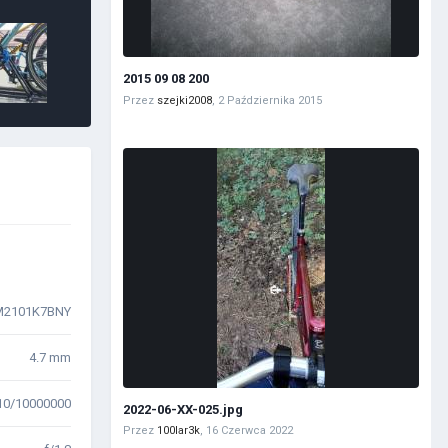
2015 09 08 200
Przez
szejki2008
,
2 Października 2015
M2101K7BNY
4.7 mm
10/10000000
2022-06-XX-025.jpg
Przez
100lar3k
,
16 Czerwca 2022