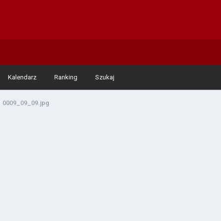
Kalendarz
Ranking
Szukaj
0009_09_09.jpg