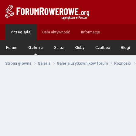
Przeglądaj
Cała aktywność
Informacje
Forum
Galeria
Garaż
Kluby
Czatbox
Blogi
Strona główna
Galeria
Galeria użytkowników forum
Różności