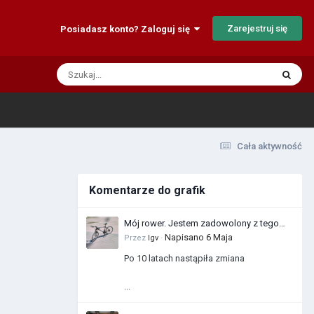
Zarejestruj się
Posiadasz konto? Zaloguj się
Cała aktywność
Komentarze do grafik
Mój rower. Jestem zadowolony z tego
zakupu
Napisano
6 Maja
Przez
Igv
·
Po 10 latach nastąpiła zmiana
...