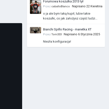
Forumowa koszulka 2013 tył
Napisano
22 Kwietnia
Przez
caballoBlanco
·
o ja ale bym taką kupił, lubie takie
koszulki, co jak założysz część ludzi...
Bianchi Spillo Racing - manetka XT
Napisano
6 Stycznia 2025
Przez
Tom333
·
Niezła konfiguracja!