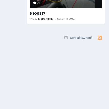
11
DSC03847
Przez
klopot8888
,
11 Kwietnia 2012
Cała aktywność