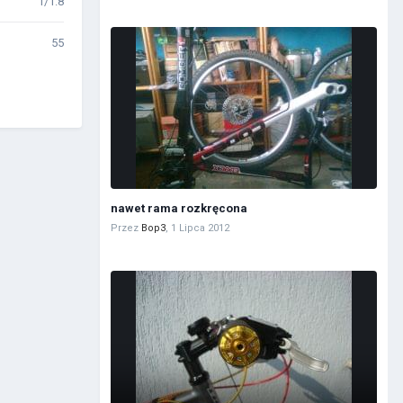
f/1.8
55
nawet rama rozkręcona
Przez
Bop3
,
1 Lipca 2012