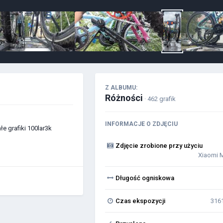
Z ALBUMU:
Różności
· 462 grafik
INFORMACJE O ZDJĘCIU
e grafiki 100lar3k
Zdjęcie zrobione przy użyciu
Xiaomi 
Długość ogniskowa
Czas ekspozycji
316