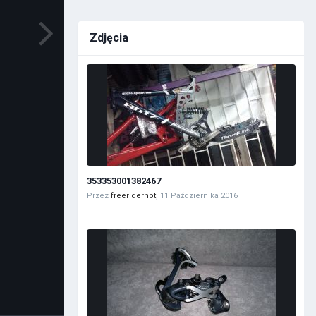
Zdjęcia
353353001382467
Przez
freeriderhot
,
11 Października 2016
a grafik