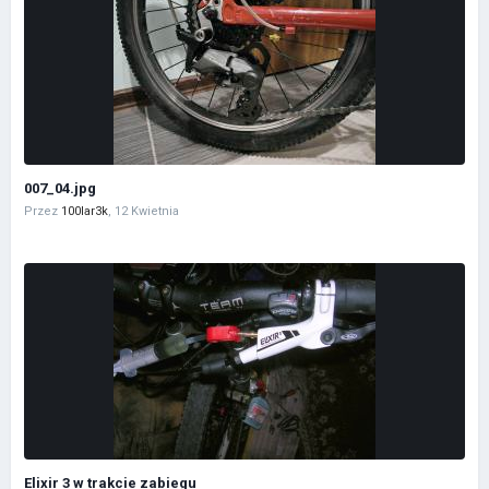
007_04.jpg
Przez
100lar3k
,
12 Kwietnia
Elixir 3 w trakcie zabiegu