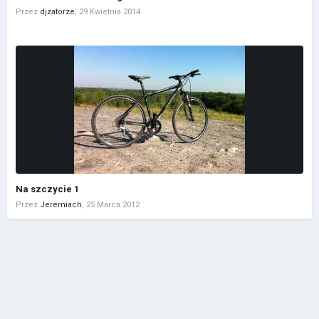
Przez
djzatorze
,
29 Kwietnia 2014
Na szczycie 1
Przez
Jeremiach
,
25 Marca 2012