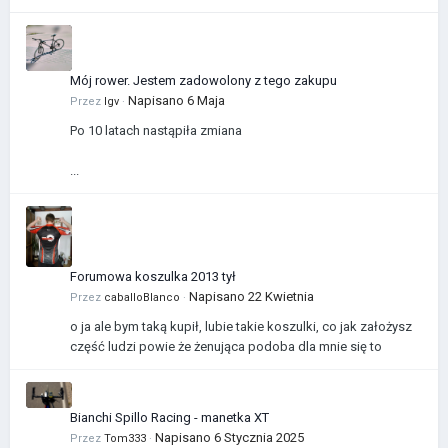
Mój rower. Jestem zadowolony z tego zakupu
Napisano
6 Maja
Przez
Igv
·
Po 10 latach nastąpiła zmiana
...
Forumowa koszulka 2013 tył
Napisano
22 Kwietnia
Przez
caballoBlanco
·
o ja ale bym taką kupił, lubie takie koszulki, co jak założysz
część ludzi powie że żenująca podoba dla mnie się to
Bianchi Spillo Racing - manetka XT
Napisano
6 Stycznia 2025
Przez
Tom333
·