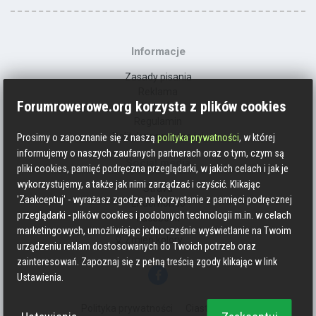
Informacje
Zasady pisania
Reklama
Forumrowerowe.org korzysta z plików cookies
Kontakt
Regulamin
Polityka prywatności
Prosimy o zapoznanie się z naszą
polityka prywatności
, w której
informujemy o naszych zaufanych partnerach oraz o tym, czym są
Social media
pliki cookies, pamięć podręczna przeglądarki, w jakich celach i jak je
wykorzystujemy, a także jak nimi zarządzać i czyścić. Klikając
Strava
'Zaakceptuj' - wyrażasz zgodzę na korzystanie z pamięci podręcznej
Endomondo
przeglądarki - plików cookies i podobnych technologii m.in. w celach
Facebook
marketingowych, umożliwiając jednocześnie wyświetlanie na Twoim
Zmień kolory
urządzeniu reklam dostosowanych do Twoich potrzeb oraz
zainteresowań. Zapoznaj się z pełną treścią zgody klikając w link
Ustawienia.
Polityka prywatności
Ciasteczka