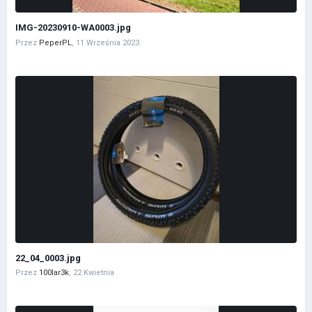
IMG-20230910-WA0003.jpg
Przez
PeperPL
,
11 Września 2023
22_04_0003.jpg
Przez
100lar3k
,
22 Kwietnia