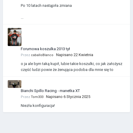
Po 10 latach nastąpiła zmiana
...
Forumowa koszulka 2013 tył
Napisano
22 Kwietnia
Przez
caballoBlanco
·
o ja ale bym taką kupił, lubie takie koszulki, co jak założysz
część ludzi powie że żenująca podoba dla mnie się to
Bianchi Spillo Racing - manetka XT
Napisano
6 Stycznia 2025
Przez
Tom333
·
Niezła konfiguracja!