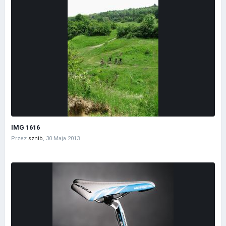
IMG 1616
Przez
sznib
,
30 Maja 2013