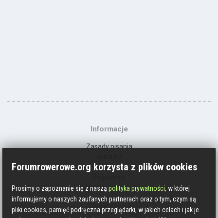
Informacje
Zasady pisania
Reklama
Forumrowerowe.org korzysta z plików cookies
Kontakt
Regulamin
Polityka prywatności
Prosimy o zapoznanie się z naszą
polityka prywatności
, w której
informujemy o naszych zaufanych partnerach oraz o tym, czym są
Social media
pliki cookies, pamięć podręczna przeglądarki, w jakich celach i jak je