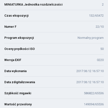
MINIATURKA.Jednostka rozdzielczości
2
Czas ekspozycji
132/65472
Numer F
22/10
Program ekspozycji
Normalny program
Oceny prędkości ISO
50
Wersja EXIF
0220
Data wykonania
2017:06:12 16:57:10
Data zdigitalizowania
2017:06:12 16:57:10
Szybkość migawki
586822/65536
Wartość przesłony
149094/65536