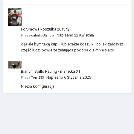
Forumowa koszulka 2013 tył
Napisano
22 Kwietnia
Przez
caballoBlanco
·
o ja ale bym taką kupił, lubie takie koszulki, co jak założysz
część ludzi powie że żenująca podoba dla mnie się to
Bianchi Spillo Racing - manetka XT
Napisano
6 Stycznia 2025
Przez
Tom333
·
Niezła konfiguracja!