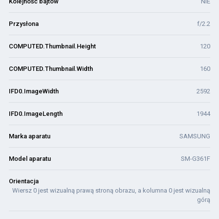
Kolejność bajtów
NIE
Przysłona
f/2.2
COMPUTED.Thumbnail.Height
120
COMPUTED.Thumbnail.Width
160
IFD0.ImageWidth
2592
IFD0.ImageLength
1944
Marka aparatu
SAMSUNG
Model aparatu
SM-G361F
Orientacja
Wiersz 0 jest wizualną prawą stroną obrazu, a kolumna 0 jest wizualną
górą