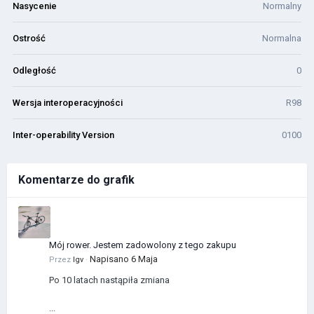
Nasycenie
Normalny
Ostrość
Normalna
Odległość
0
Wersja interoperacyjności
R98
Inter-operability Version
0100
Komentarze do grafik
Mój rower. Jestem zadowolony z tego zakupu
Napisano
6 Maja
Przez
Igv
·
Po 10 latach nastąpiła zmiana
...