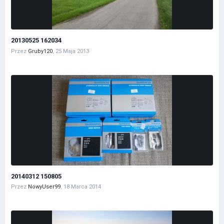
20130525 162034
Przez
Gruby120
,
25 Maja 2013
20140312 150805
Przez
NowyUser99
,
18 Marca 2014