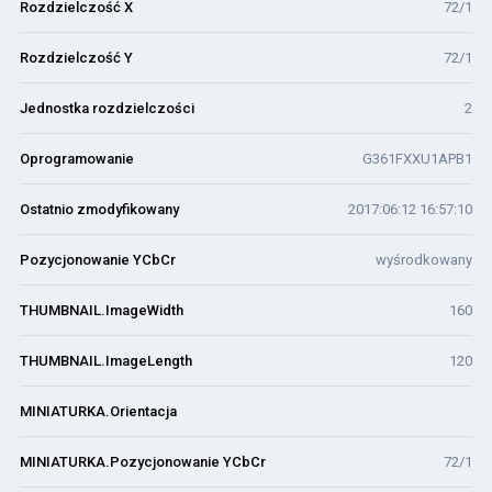
Rozdzielczość X
72/1
Rozdzielczość Y
72/1
Jednostka rozdzielczości
2
Oprogramowanie
G361FXXU1APB1
Ostatnio zmodyfikowany
2017:06:12 16:57:10
Pozycjonowanie YCbCr
wyśrodkowany
THUMBNAIL.ImageWidth
160
THUMBNAIL.ImageLength
120
MINIATURKA.Orientacja
MINIATURKA.Pozycjonowanie YCbCr
72/1