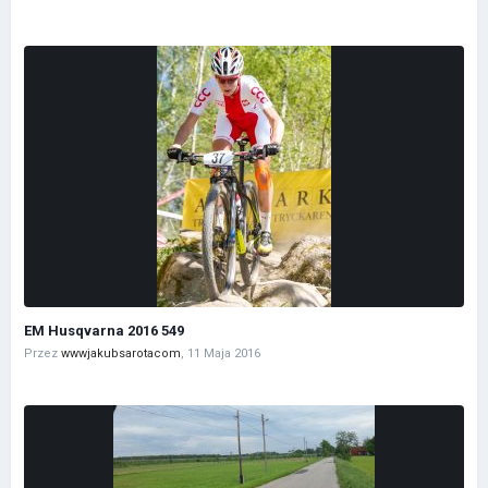
EM Husqvarna 2016 549
Przez
wwwjakubsarotacom
,
11 Maja 2016