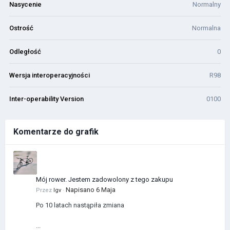
Nasycenie
Normalny
Ostrość
Normalna
Odległość
0
Wersja interoperacyjności
R98
Inter-operability Version
0100
Komentarze do grafik
Mój rower. Jestem zadowolony z tego zakupu
Napisano
6 Maja
Przez
Igv
·
Po 10 latach nastąpiła zmiana
...