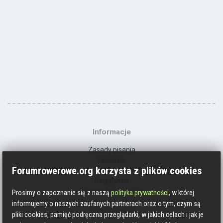
Informacje
Zasady pisania
Reklama
Forumrowerowe.org korzysta z plików cookies
Kontakt
Regulamin
Polityka prywatności
Prosimy o zapoznanie się z naszą
polityka prywatności
, w której
informujemy o naszych zaufanych partnerach oraz o tym, czym są
Social media
pliki cookies, pamięć podręczna przeglądarki, w jakich celach i jak je