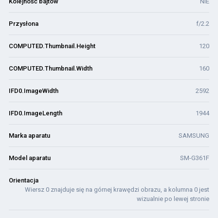
Kolejność bajtów
NIE
Przysłona
f/2.2
COMPUTED.Thumbnail.Height
120
COMPUTED.Thumbnail.Width
160
IFD0.ImageWidth
2592
IFD0.ImageLength
1944
Marka aparatu
SAMSUNG
Model aparatu
SM-G361F
Orientacja
Wiersz 0 znajduje się na górnej krawędzi obrazu, a kolumna 0 jest
wizualnie po lewej stronie