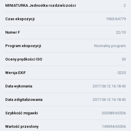
MINIATURKA.Jednostka rozdzielczości
2
Czas ekspozycji
1963/64779
Numer F
22/10
Program ekspozycji
Normalny program
Oceny prędkości ISO
50
Wersja EXIF
0220
Data wykonania
2017:06:12 16:18:43
Data zdigitalizowania
2017:06:12 16:18:43
Szybkość migawki
330589/65536
Wartość przesłony
149094/65536