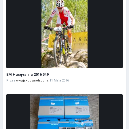
EM Husqvarna 2016 549
Przez
wwwjakubsarotacom
,
11 Maja 2016