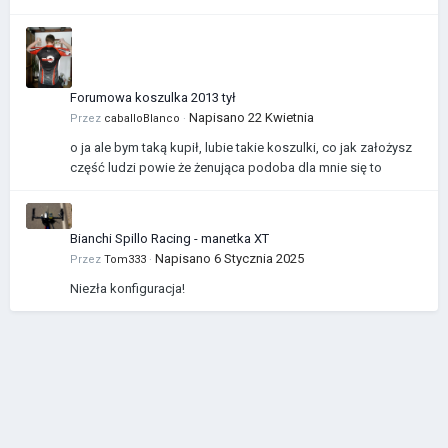
Forumowa koszulka 2013 tył
Napisano
22 Kwietnia
Przez
caballoBlanco
·
o ja ale bym taką kupił, lubie takie koszulki, co jak założysz
część ludzi powie że żenująca podoba dla mnie się to
Bianchi Spillo Racing - manetka XT
Napisano
6 Stycznia 2025
Przez
Tom333
·
Niezła konfiguracja!