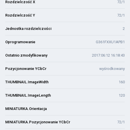
Rozdzielczość X
72/1
Rozdzielczość Y
72/1
Jednostka rozdzielczości
2
Oprogramowanie
G361FXXU1APB1
Ostatnio zmodyfikowany
2017:06:12 16:18:43
Pozycjonowanie YCbCr
wyśrodkowany
THUMBNAIL.ImageWidth
160
THUMBNAIL.ImageLength
120
MINIATURKA.Orientacja
MINIATURKA.Pozycjonowanie YCbCr
72/1