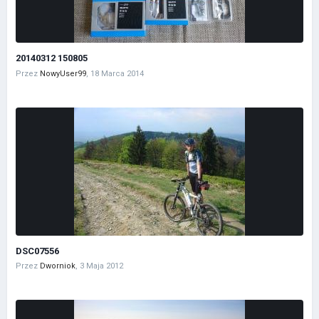
20140312 150805
Przez
NowyUser99
,
18 Marca 2014
DSC07556
Przez
Dworniok
,
3 Maja 2012